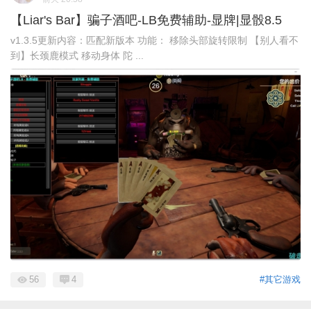
【Liar's Bar】骗子酒吧-LB免费辅助-显牌|显骰8.5
v1.3.5更新内容：匹配新版本 功能： 移除头部旋转限制 【别人看不
到】长颈鹿模式 移动身体 陀 ...
56
4
#其它游戏