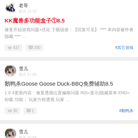
老哥
前天 23:32
KK魔兽多功能盒子①8.5
修复开始游戏问题+优化 下载链接：【回复可见】 **** 本内容被作者
隐藏 **** ...
437
200
#其它游戏
雪儿
前天 21:00
鹅鸭杀Goose Goose Duck-BBQ免费辅助8.5
1.8.4更新内容：修复透视位置偏移问题 INS=显示|隐藏菜单 END=
卸载 功能： 玩家方框透视 玩家 ...
30
1
#鹅鸭杀
雪儿
前天 20:58