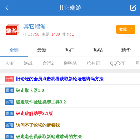
其它端游
其它端游
收藏
+7
今日:
750
主题:
1430
排名:
1
全部
最新
热门
热帖
精华
人渣
逆战
命运2
鹅鸭杀
枪神纪
QQ飞车
星
旧论坛的会员点击我看获取新论坛邀请码方法
公告
破走取卡器1.0
置顶
破走软件验证换绑工具3.2
置顶
破走破解助手3.1版
置顶
访问不了论坛的请看我
置顶
破走老会员获取新站邀请码的方法
置顶