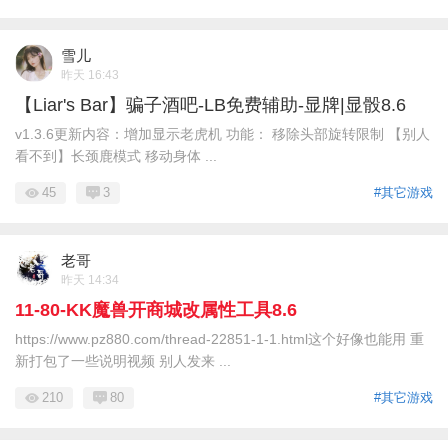
雪儿
昨天 16:43
【Liar's Bar】骗子酒吧-LB免费辅助-显牌|显骰8.6
v1.3.6更新内容：增加显示老虎机 功能： 移除头部旋转限制 【别人
看不到】长颈鹿模式 移动身体 ...
45
3
#其它游戏
老哥
昨天 14:34
11-80-KK魔兽开商城改属性工具8.6
https://www.pz880.com/thread-22851-1-1.html这个好像也能用 重
新打包了一些说明视频 别人发来 ...
210
80
#其它游戏