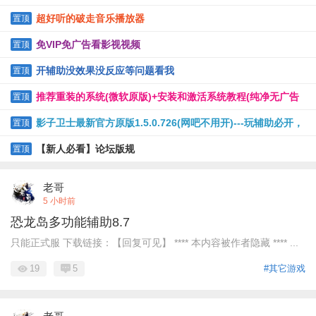
超好听的破走音乐播放器
置顶
免VIP免广告看影视视频
置顶
开辅助没效果没反应等问题看我
置顶
推荐重装的系统(微软原版)+安装和激活系统教程(纯净无广告
置顶
软件)
影子卫士最新官方原版1.5.0.726(网吧不用开)---玩辅助必开，
置顶
保护电脑
【新人必看】论坛版规
置顶
老哥
5 小时前
恐龙岛多功能辅助8.7
只能正式服 下载链接：【回复可见】 **** 本内容被作者隐藏 **** ...
19
5
#其它游戏