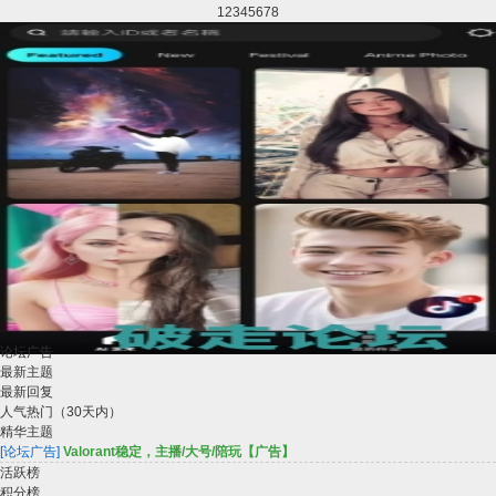
1
2
3
4
5
6
7
8
论坛广告
beat.ly 主打AI换脸 AI换装 解锁会员版
最新主题
最新回复
人气热门（30天内）
精华主题
[论坛广告]
Valorant稳定，主播/大号/陪玩【广告】
活跃榜
积分榜