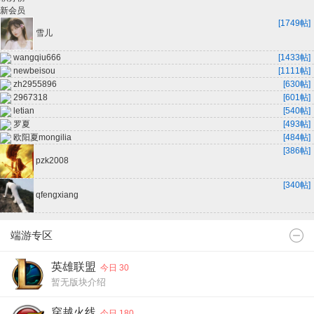
新会员
[1749帖]
雪儿
wangqiu666
[1433帖]
newbeisou
[1111帖]
zh2955896
[630帖]
2967318
[601帖]
letian
[540帖]
罗夏
[493帖]
欧阳夏mongilia
[484帖]
[386帖]
pzk2008
[340帖]
qfengxiang
端游专区
英雄联盟
今日 30
暂无版块介绍
穿越火线
今日 180