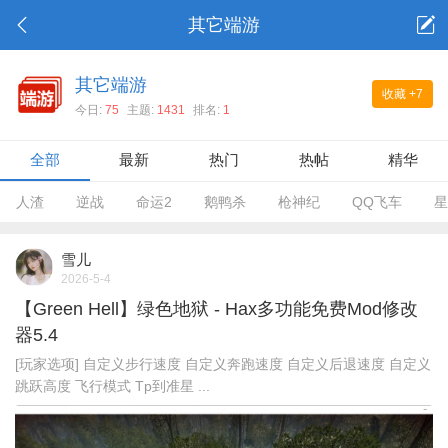
其它端游
其它端游
收藏
+7
今日:
75
主题:
1431
排名:
1
全部
最新
热门
热帖
精华
人渣
逆战
命运2
鹅鸭杀
枪神纪
QQ飞车
星
雪儿
2026-5-4
【Green Hell】绿色地狱 - Hax多功能免费Mod修改
器5.4
[玩家选项] 自定义步行速度 自定义奔跑速度 自定义后退速度 自定义
跳跃高度 飞行模式 Tp到准星 ...