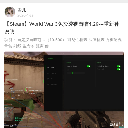
雪儿
2026-4-29
【Steam】World War 3免费透视自喵4.29---重新补
说明
功能： 自定义自喵范围（10-500） 可见性检查 队伍检查 方框透视
骨骼 射线 生命条 距离 使 ...