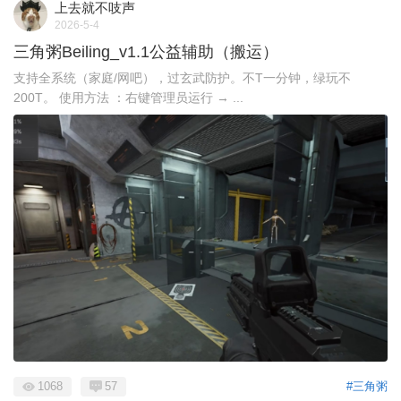
上去就不吱声
2026-5-4
三角粥Beiling_v1.1公益辅助（搬运）
支持全系统（家庭/网吧），过玄武防护。不T一分钟，绿玩不
200T。 使用方法 ：右键管理员运行 → ...
1068
57
#三角粥