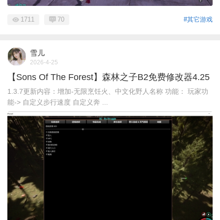
1711
70
#其它游戏
雪儿
2026-4-25
【Sons Of The Forest】森林之子B2免费修改器4.25
1.3.7更新内容：增加-无限烹饪火、中文化野人名称 功能： 玩家功
能-> 自定义步行速度 自定义奔 ...