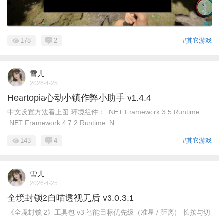
178
2
#其它游戏
雪儿
2026-4-25
Heartopia心动小镇作弊小助手 v1.4.4
中文设置方法看上图 环境组件： .NET Framework 3.5 Runtime
.NET Framework 4.7.2 Runtime .N ...
143
4
#其它游戏
雪儿
2026-4-25
全境封锁2自喵透视无后 v3.0.3.1
《全境封锁 2》工具包 v3 智能目标优先级（准星 / 距离） 长按与切