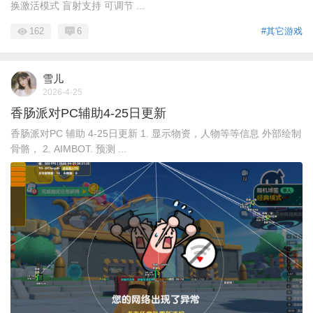
换激活模式 盲射支持 可调节 ...
162
6
#其它游戏
雪儿
2026-4-25
香肠派对PC辅助4-25日更新
香肠派对PC 辅助 4-25日更新 1. 显示物资，人物等等信息 外部绘制
骨骼， 2. AIMBOT. 预测 ...