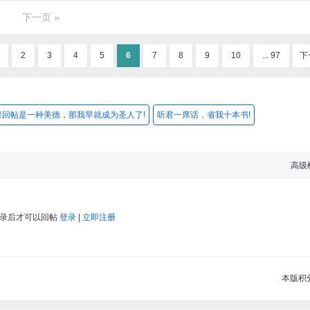
下一页 »
2
3
4
5
6
7
8
9
10
... 97
下
果回帖是一种美德，那我早就成为圣人了!
听君一席话，省我十本书!
高级
登录后才可以回帖
登录
|
立即注册
本版积