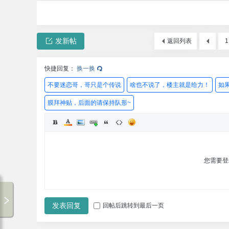
发新帖
返回列表
1
快捷回复：
换一换
不要迷恋哥，哥只是个传说
啥也不说了，楼主就是给力！
如
膜拜神贴，后面的请保持队形~
您需要
00:00 / 00:00
发表回复
回帖后跳转到最后一页
专辑循环
暂无歌词