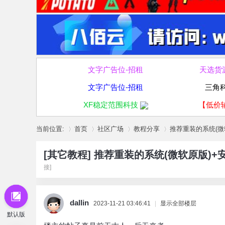
文字广告位-招租
天选货
文字广告位-招租
三角
XF稳定范围科技
【低价
当前位置:
首页
社区广场
教程分享
推荐重装的系统(微软
[其它教程]
推荐重装的系统(微软原版)+
接]
»
›
›
›
dallin
2023-11-21 03:46:41
|
显示全部楼层
默认版