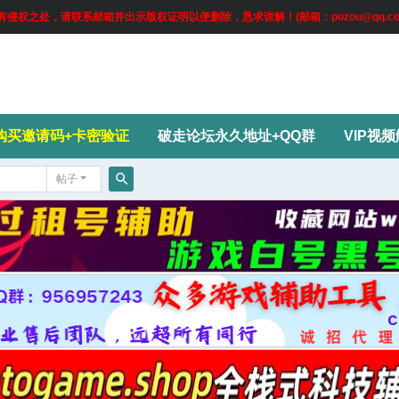
权之处，请联系邮箱并出示版权证明以便删除，恳求谅解！(邮箱：pozou@qq.co
购买邀请码+卡密验证
破走论坛永久地址+QQ群
VIP视
帖子
搜
索