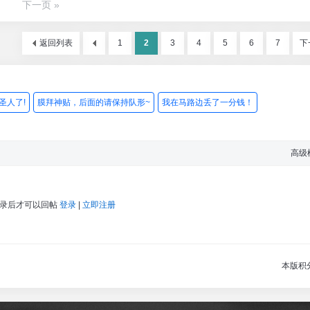
下一页 »
返回列表
1
2
3
4
5
6
7
下
圣人了!
膜拜神贴，后面的请保持队形~
我在马路边丢了一分钱！
高级
登录后才可以回帖
登录
|
立即注册
本版积