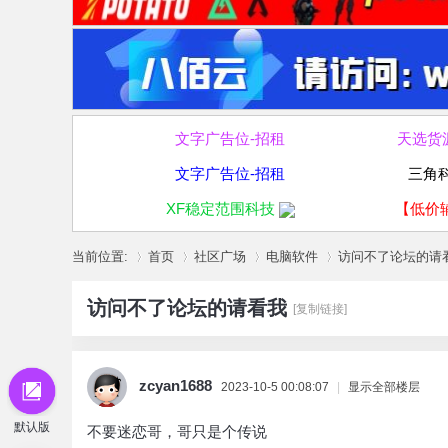
文字广告位-招租
天选货
文字广告位-招租
三角
XF稳定范围科技
【低价
当前位置:
首页
社区广场
电脑软件
访问不了论坛的请
访问不了论坛的请看我
[复制链接]
»
›
›
›
zcyan1688
2023-10-5 00:08:07
|
显示全部楼层
默认版
不要迷恋哥，哥只是个传说