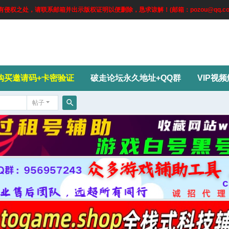
权之处，请联系邮箱并出示版权证明以便删除，恳求谅解！(邮箱：pozou@qq.co
购买邀请码+卡密验证
破走论坛永久地址+QQ群
VIP视
帖子
搜
索