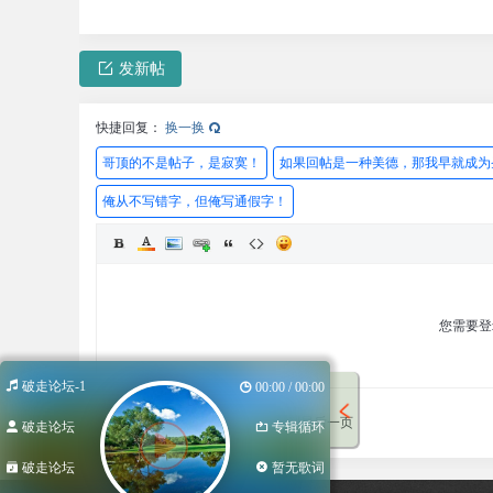
发新帖
快捷回复：
换一换
哥顶的不是帖子，是寂寞！
如果回帖是一种美德，那我早就成为
俺从不写错字，但俺写通假字！
您需要
破走论坛-1
00:00 / 00:00
发表回复
回帖后跳转到最后一页
破走论坛
专辑循环
破走论坛
暂无歌词