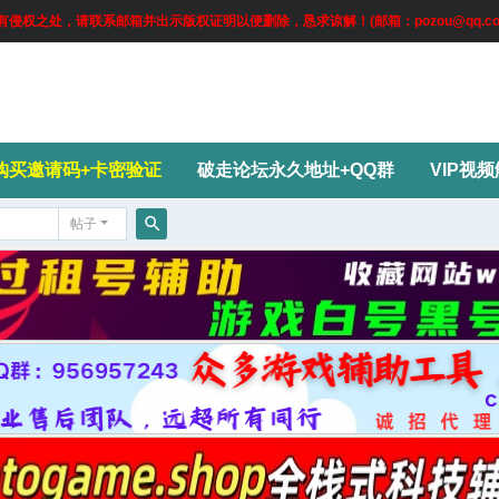
权之处，请联系邮箱并出示版权证明以便删除，恳求谅解！(邮箱：pozou@qq.co
购买邀请码+卡密验证
破走论坛永久地址+QQ群
VIP视
帖子
搜
索