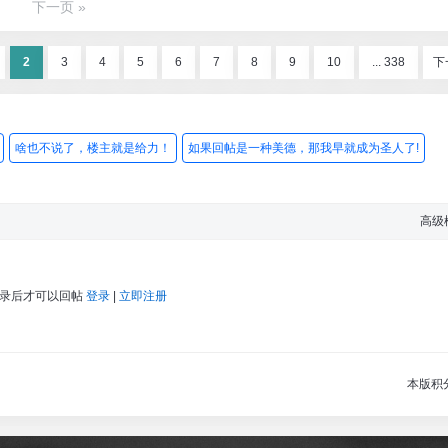
下一页 »
2
3
4
5
6
7
8
9
10
... 338
下
啥也不说了，楼主就是给力！
如果回帖是一种美德，那我早就成为圣人了!
高级
登录后才可以回帖
登录
|
立即注册
本版积