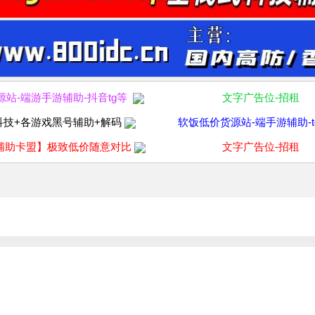
源站-端游手游辅助-抖音tg等
文字广告位-招租
科技+各游戏黑号辅助+解码
软饭低价货源站-端手游辅助-t
辅助卡盟】极致低价随意对比
文字广告位-招租