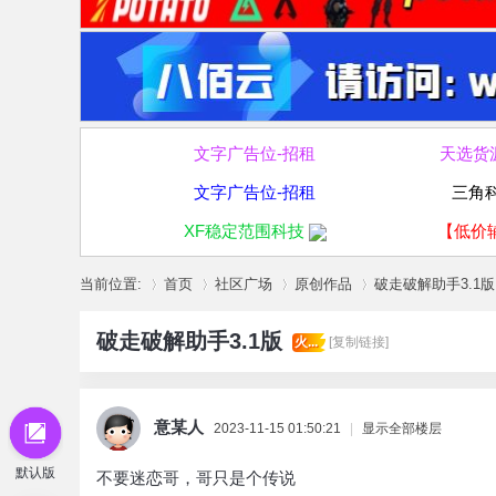
文字广告位-招租
天选货
文字广告位-招租
三角
XF稳定范围科技
【低价
当前位置:
首页
社区广场
原创作品
破走破解助手3.1版
破走破解助手3.1版
火...
[复制链接]
»
›
›
›
意某人
2023-11-15 01:50:21
|
显示全部楼层
默认版
不要迷恋哥，哥只是个传说