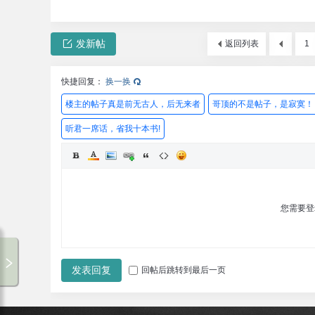
发新帖
返回列表
1
快捷回复：
换一换
楼主的帖子真是前无古人，后无来者
哥顶的不是帖子，是寂寞！
听君一席话，省我十本书!
您需要
破走论坛-1
00:00 / 00:00
发表回复
回帖后跳转到最后一页
破走论坛
专辑循环
破走论坛
暂无歌词