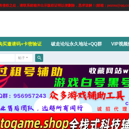
权之处，请联系邮箱并出示版权证明以便删除，恳求谅解！(邮箱：pozou@qq.co
购买邀请码+卡密验证
破走论坛永久地址+QQ群
VIP视
帖子
搜
索