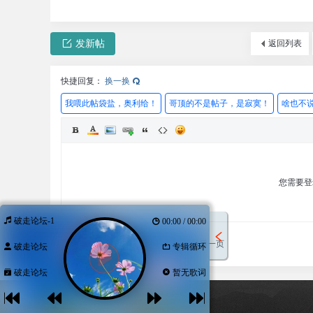
发新帖
返回列表
快捷回复：
换一换
我喂此帖袋盐，奥利给！
哥顶的不是帖子，是寂寞！
啥也不
您需要
破走论坛-1
00:00 / 00:00
发表回复
回帖后跳转到最后一页
破走论坛
专辑循环
破走论坛
暂无歌词