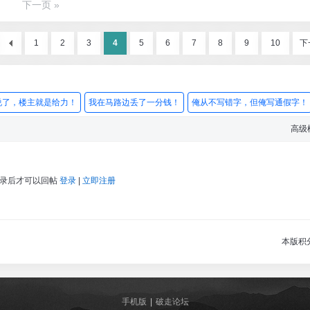
下一页 »
1
2
3
4
5
6
7
8
9
10
下
说了，楼主就是给力！
我在马路边丢了一分钱！
俺从不写错字，但俺写通假字！
高级
登录后才可以回帖
登录
|
立即注册
本版积
手机版
|
破走论坛