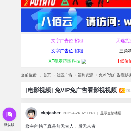
文字广告位-招租
天选货
文字广告位-招租
三角
XF稳定范围科技
【低价
当前位置:
首页
社区广场
福利资源
免VIP免广告看影
[电影视频]
免VIP免广告看影视视频
火
[
»
›
›
›
ckpjasher
2025-4-24 02:00:48
|
显示全部楼层
默认版
楼主的帖子真是前无古人，后无来者