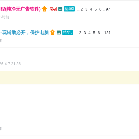
程(纯净无广告软件)
精华3
...
2
3
4
5
6
..
97
 小时前
)---玩辅助必开，保护电脑
精华3
...
2
3
4
5
6
..
131
前
26-4-7 21:36
前