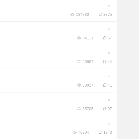
帖
隐
藏
184780
3375
置
顶
帖
隐
藏
34111
67
置
顶
帖
隐
藏
46907
44
置
顶
帖
隐
藏
30027
41
置
顶
帖
隐
藏
35705
97
置
顶
帖
隐
藏
70204
1243
置
顶