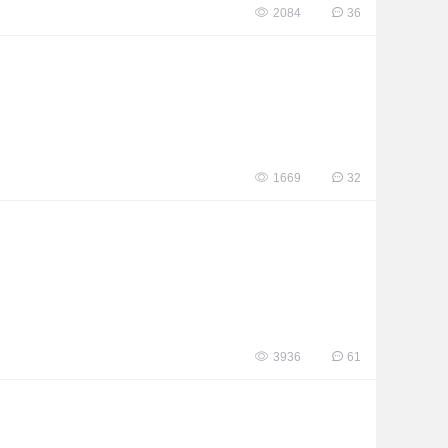
2084
36
1669
32
3936
61