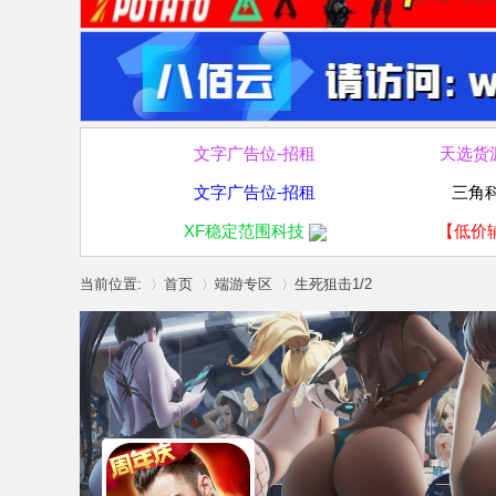
文字广告位-招租
天选货
文字广告位-招租
三角
XF稳定范围科技
【低价
当前位置:
首页
端游专区
生死狙击1/2
»
›
›