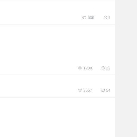
636
1
1200
22
2557
54