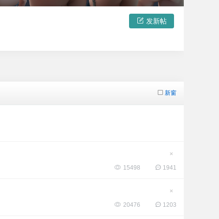
发新帖
新窗
隐
藏
15498
1941
置
顶
帖
隐
藏
20476
1203
置
顶