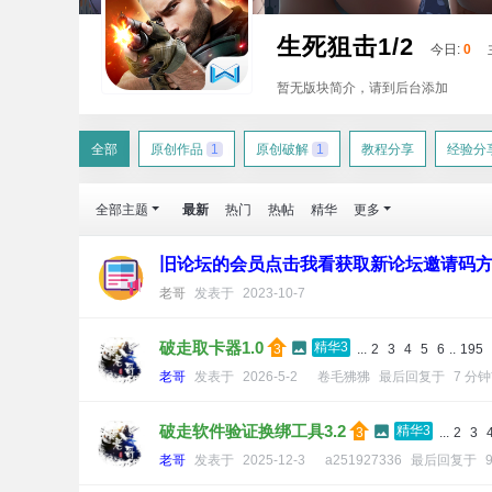
生死狙击1/2
今日:
0
暂无版块简介，请到后台添加
全部
原创作品
1
原创破解
1
教程分享
经验分
全部主题
最新
热门
热帖
精华
更多
旧论坛的会员点击我看获取新论坛邀请码
老哥
发表于
2023-10-7
破走取卡器1.0
精华3
...
2
3
4
5
6
..
195
老哥
发表于
2026-5-2
卷毛狒狒
最后回复于
7 分
破走软件验证换绑工具3.2
精华3
...
2
3
老哥
发表于
2025-12-3
a251927336
最后回复于