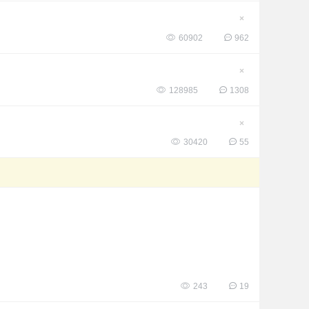
帖
隐
藏
60902
962
置
顶
帖
隐
藏
128985
1308
置
顶
帖
隐
藏
30420
55
置
顶
帖
243
19