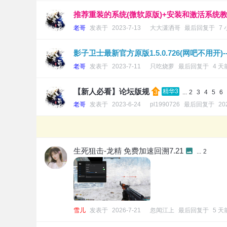
推荐重装的系统(微软原版)+安装和激活系统教
老哥
发表于
2023-7-13
大大潇洒哥
最后回复于
7
影子卫士最新官方原版1.5.0.726(网吧不用开
老哥
发表于
2023-7-11
只吃烧萝
最后回复于
4 天
【新人必看】论坛版规
精华3
...
2
3
4
5
6
老哥
发表于
2023-6-24
pl1990726
最后回复于
20
生死狙击-龙精 免费加速回溯7.21
...
2
雪儿
发表于
2026-7-21
忽闻江上
最后回复于
5 天