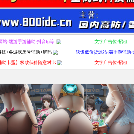
源站-端游手游辅助-抖音tg等
文字广告位-招租
科技+各游戏黑号辅助+解码
软饭低价货源站-端手游辅助-t
辅助卡盟】极致低价随意对比
文字广告位-招租