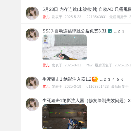
5月23日 内存连跳(未被检测) 自动AD 只需
雪儿
发表于
2025-5-23
2218543831
最后回复于
SSJJ-自动连跳弹跳公益免费3.31
...
2
3
雪儿
发表于
2025-3-31
raw
最后回复于
2025-12-1
生死狙击1 绝影注入器1.2
火
...
2
3
4
5
6
雪儿
发表于
2025-3-19
q1163851423
最后回复于
生死狙击1绝影注入器（修复绘制失效问题）3.