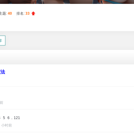
主题:
40
排名:
33
享
方法
钟前
4
5
6
..
121
9 小时前