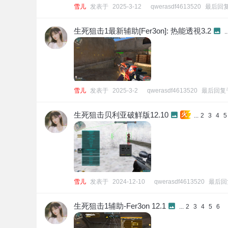
雪儿
发表于
2025-3-12
qwerasdf4613520
最后回
生死狙击1最新辅助[Fer3on]: 热能透視3.2
..
雪儿
发表于
2025-3-2
qwerasdf4613520
最后回复
生死狙击贝利亚破觧版12.10
火
...
2
3
4
5
雪儿
发表于
2024-12-10
qwerasdf4613520
最后回
生死狙击1辅助-Fer3on 12.1
...
2
3
4
5
6