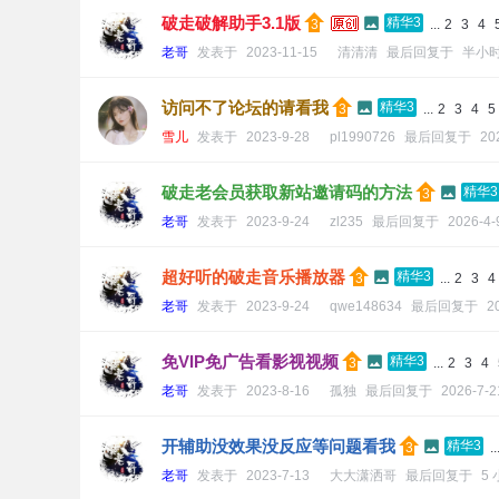
破走破解助手3.1版
精华3
...
2
3
4
老哥
发表于
2023-11-15
清清清
最后回复于
半小
访问不了论坛的请看我
精华3
...
2
3
4
5
雪儿
发表于
2023-9-28
pl1990726
最后回复于
20
破走老会员获取新站邀请码的方法
精华3
老哥
发表于
2023-9-24
zl235
最后回复于
2026-4-
超好听的破走音乐播放器
精华3
...
2
3
4
老哥
发表于
2023-9-24
qwe148634
最后回复于
2
免VIP免广告看影视视频
精华3
...
2
3
4
老哥
发表于
2023-8-16
孤独
最后回复于
2026-7-2
开辅助没效果没反应等问题看我
精华3
..
老哥
发表于
2023-7-13
大大潇洒哥
最后回复于
5