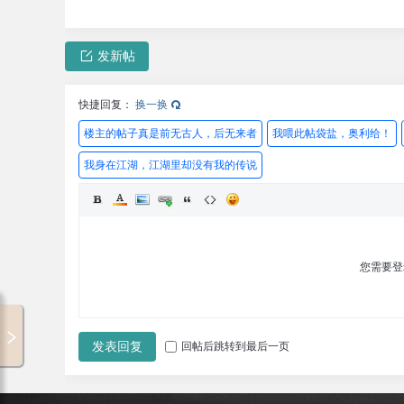
发新帖
快捷回复：
换一换
楼主的帖子真是前无古人，后无来者
我喂此帖袋盐，奥利给！
我身在江湖，江湖里却没有我的传说
您需要
00:00 / 00:00
发表回复
回帖后跳转到最后一页
专辑循环
暂无歌词