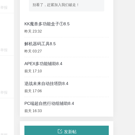
别看了，赶紧加入我们破走！
举报
KK魔兽多功能盒子①8.5
昨天 23:32
解机器码工具8.5
举报
昨天 03:27
APEX多功能辅助8.4
前天 17:10
逆战未来自动挂塔防8.4
前天 17:06
举报
PC端超自然行动组辅助8.4
前天 16:33
发新帖