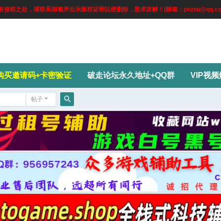
权之处，请联系邮箱并出示版权证明以便删除，恳求谅解！(邮箱：pozou@qq.co
购买邀请码+卡密验证
破走论坛永久地址+QQ群
VIP视
帖子
搜
索