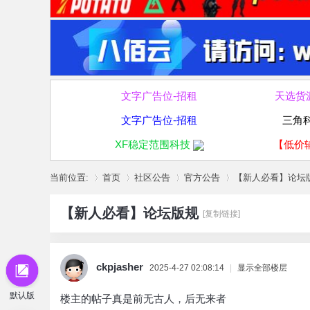
文字广告位-招租
天选货
文字广告位-招租
三角
XF稳定范围科技
【低价
当前位置:
首页
社区公告
官方公告
【新人必看】论坛
【新人必看】论坛版规
[复制链接]
»
›
›
›
ckpjasher
2025-4-27 02:08:14
|
显示全部楼层
默认版
楼主的帖子真是前无古人，后无来者