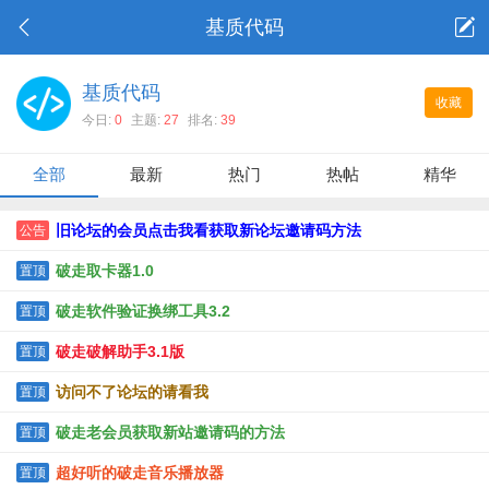
基质代码
基质代码
收藏
今日:
0
主题:
27
排名:
39
全部
最新
热门
热帖
精华
旧论坛的会员点击我看获取新论坛邀请码方法
公告
破走取卡器1.0
置顶
破走软件验证换绑工具3.2
置顶
破走破解助手3.1版
置顶
访问不了论坛的请看我
置顶
破走老会员获取新站邀请码的方法
置顶
超好听的破走音乐播放器
置顶