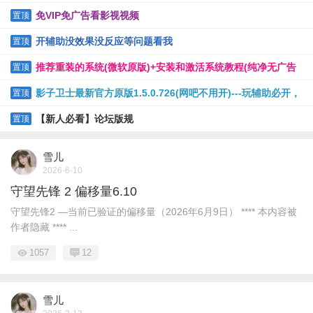
免VIP免广告看影视视频
置顶
开辅助没效果没反应等问题看我
置顶
推荐重装的系统(微软原版)+安装和激活系统教程(纯净无广告
置顶
软件)
影子卫士最新官方原版1.5.0.726(网吧不用开)---玩辅助必开，
置顶
保护电脑
【新人必看】论坛版规
置顶
雪儿
2026-6-10
守望先锋 2 偏移量6.10
守望先锋2 —当前已验证的偏移量（2026年6月9日） **** 本内容被
作者隐藏 **** ...
1057
12
雪儿