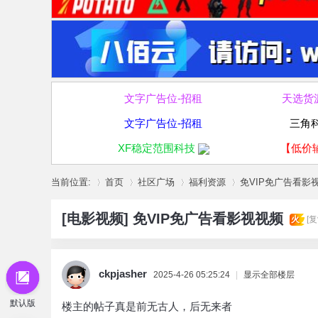
文字广告位-招租
天选货
文字广告位-招租
三角
XF稳定范围科技
【低价
当前位置:
首页
社区广场
福利资源
免VIP免广告看影
[电影视频]
免VIP免广告看影视视频
火
[
»
›
›
›
ckpjasher
2025-4-26 05:25:24
|
显示全部楼层
默认版
楼主的帖子真是前无古人，后无来者