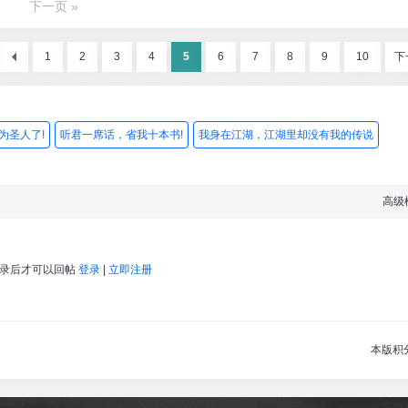
下一页 »
1
2
3
4
5
6
7
8
9
10
下
为圣人了!
听君一席话，省我十本书!
我身在江湖，江湖里却没有我的传说
高级
登录后才可以回帖
登录
|
立即注册
本版积