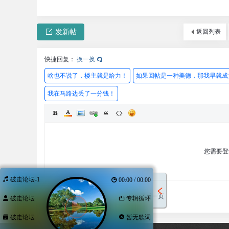
发新帖
返回列表
快捷回复：
换一换
啥也不说了，楼主就是给力！
如果回帖是一种美德，那我早就成
我在马路边丢了一分钱！
您需要
破走论坛-1
00:00 / 00:00
发表回复
回帖后跳转到最后一页
破走论坛
专辑循环
破走论坛
暂无歌词