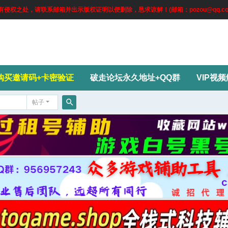
权之处，请联系邮箱并出示版权证明以便删除，恳求谅解！(邮箱：pozou@qq.co
购买邀请码+卡密验证
破走论坛永久地址+QQ群
VIP视
帖子
搜
索