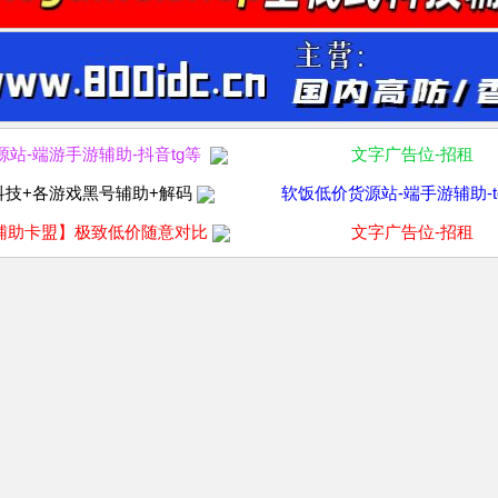
源站-端游手游辅助-抖音tg等
文字广告位-招租
科技+各游戏黑号辅助+解码
软饭低价货源站-端手游辅助-t
辅助卡盟】极致低价随意对比
文字广告位-招租