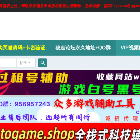
权之处，请联系邮箱并出示版权证明以便删除，恳求谅解！(邮箱：pozou@qq.co
购买邀请码+卡密验证
破走论坛永久地址+QQ群
VIP视
帖子
搜
索