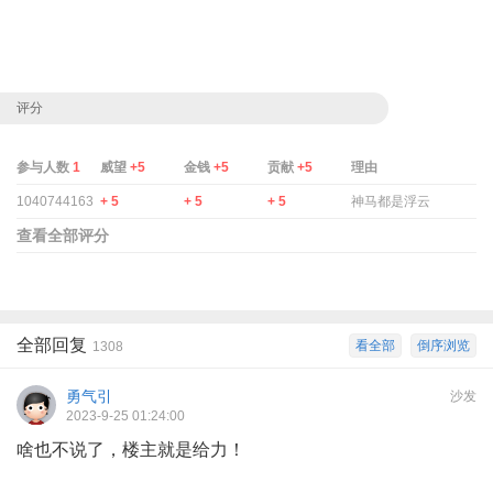
评分
参与人数
1
威望
+5
金钱
+5
贡献
+5
理由
1040744163
+ 5
+ 5
+ 5
神马都是浮云
查看全部评分
全部回复
看全部
倒序浏览
1308
勇气引
沙发
2023-9-25 01:24:00
啥也不说了，楼主就是给力！