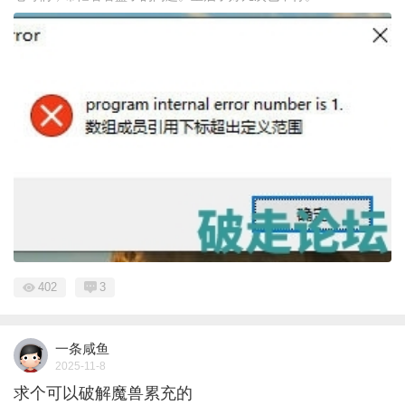
402
3
一条咸鱼
2025-11-8
求个可以破解魔兽累充的