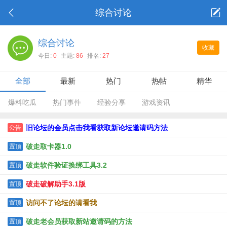
综合讨论
综合讨论
收藏
今日:
0
主题:
86
排名:
27
全部
最新
热门
热帖
精华
爆料吃瓜
热门事件
经验分享
游戏资讯
旧论坛的会员点击我看获取新论坛邀请码方法
公告
破走取卡器1.0
置顶
破走软件验证换绑工具3.2
置顶
破走破解助手3.1版
置顶
访问不了论坛的请看我
置顶
破走老会员获取新站邀请码的方法
置顶