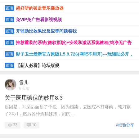
超好听的破走音乐播放器
置顶
免VIP免广告看影视视频
置顶
开辅助没效果没反应等问题看我
置顶
推荐重装的系统(微软原版)+安装和激活系统教程(纯净无广告
置顶
软件)
影子卫士最新官方原版1.5.0.726(网吧不用开)---玩辅助必开，
置顶
保护电脑
【新人必看】论坛版规
置顶
雪儿
6 天前
关于医用碘伏的妙用8.3
起因是，耳朵后面起了个包，因为感染，去医院不打麻药，纯刀割
了24刀，然后各种酒精揉搓，割的 ...
73
10
#经验分享