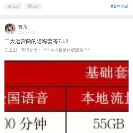
258
107
#爆料吃瓜
雪儿
2025-7-12
三大运营商的隐晦套餐7.12
先上图，事情起因： **** 本内容被作者隐藏 ****