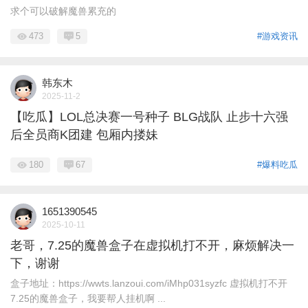
求个可以破解魔兽累充的
473
5
#游戏资讯
韩东木
2025-11-2
【吃瓜】LOL总决赛一号种子 BLG战队 止步十六强
后全员商K团建 包厢内搂妹
180
67
#爆料吃瓜
1651390545
2025-10-11
老哥，7.25的魔兽盒子在虚拟机打不开，麻烦解决一
下，谢谢
盒子地址：https://wwts.lanzoui.com/iMhp031syzfc 虚拟机打不开
7.25的魔兽盒子，我要帮人挂机啊 ...