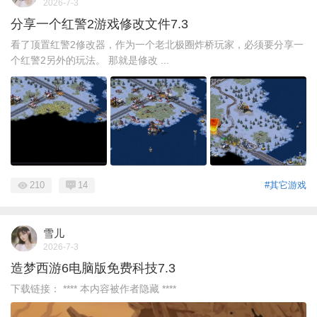
2026-7-3
分享一个红警2游戏修改文件7.3
看了顶置红警2修改器，作为一个老北极圈炸桥玩家，必须要分享一
个红警2另外的玩法。 那就是修改 ...
210
14
#其它游戏
雪儿
2026-7-3
造梦西游6电脑版免费科技7.3
下载链接： **** 本内容被作者隐藏 ****