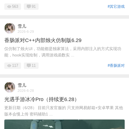
563
91
#其它游戏
雪儿
2026-6-29
香肠派对C++内部烛火仿制版6.29
仅仿制了烛火UI，功能都是独家算法，采用内部注入的方式实现功
能，hook实现绘制，调用游戏函数实 ...
117
11
#香肠派对
雪儿
2026-6-28
光遇手游冰冷Pro（持续更6.28）
更新日期（6/28） 目前只发官服的 只支持网易邮箱+安卓苹果 其他
版本会慢上传 密码辅助1 ...