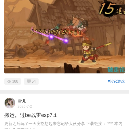
388
54
#其它游戏
雪儿
2026-7-2
搬运。过be战雷esp7.1
更新之后玩了一天突然想起来忘记给大伙分享 下载链接： **** 本内