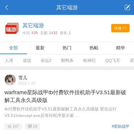
其它端游
其它端游
收藏
+7
今日:
435
主题:
1432
排名:
1
全部
最新
热门
热帖
精华
人渣
逆战
命运2
鹅鸭杀
枪神纪
QQ飞车
星
雪儿
2026-7-10
warframe星际战甲tb付费软件挂机助手V3.51最新破
解工具永久高级版
tb付费软件挂机助手V3.51最新破解工具永久高级版 双击运行
V3.51Intercept.exe后等待程序显示窗 ...
147
19
#星际战甲