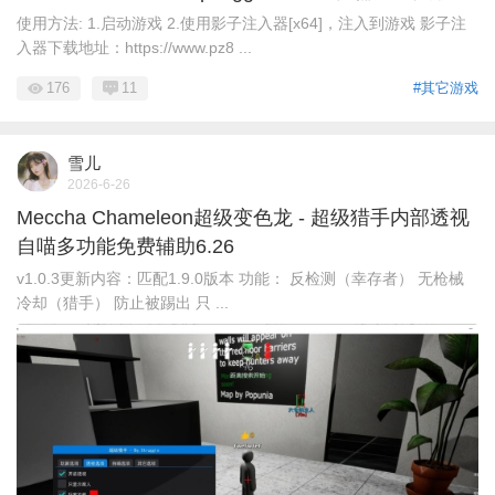
使用方法: 1.启动游戏 2.使用影子注入器[x64]，注入到游戏 影子注
入器下载地址：https://www.pz8 ...
176
11
#其它游戏
雪儿
2026-6-26
Meccha Chameleon超级变色龙 - 超级猎手内部透视
自喵多功能免费辅助6.26
v1.0.3更新内容：匹配1.9.0版本 功能： 反检测（幸存者） 无枪械
冷却（猎手） 防止被踢出 只 ...