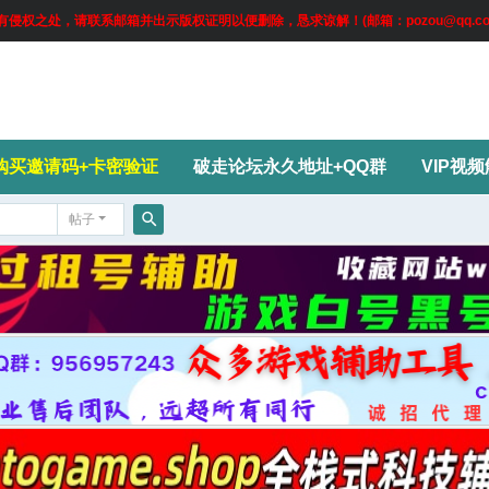
权之处，请联系邮箱并出示版权证明以便删除，恳求谅解！(邮箱：pozou@qq.co
购买邀请码+卡密验证
破走论坛永久地址+QQ群
VIP视
帖子
搜
索