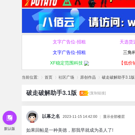
文字广告位-招租
天选货
文字广告位-招租
三角
XF稳定范围科技
【低价
当前位置:
首页
社区广场
原创作品
破走破解助手3.1版
破走破解助手3.1版
火...
[复制链接]
»
›
›
›
以幕之名
2023-11-15 14:42:00
|
显示全部楼层
默认版
如果回帖是一种美德，那我早就成为圣人了!