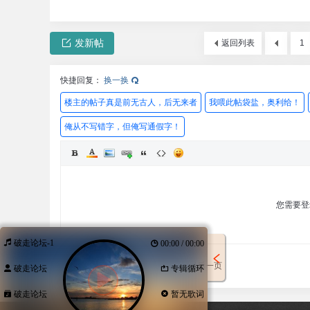
发新帖
返回列表
1
快捷回复：
换一换
楼主的帖子真是前无古人，后无来者
我喂此帖袋盐，奥利给！
俺从不写错字，但俺写通假字！
您需要
破走论坛-1
00:00 / 00:00
发表回复
回帖后跳转到最后一页
破走论坛
专辑循环
破走论坛
暂无歌词