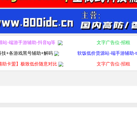
源站-端游手游辅助-抖音tg等
文字广告位-招租
科技+各游戏黑号辅助+解码
软饭低价货源站-端手游辅助-t
辅助卡盟】极致低价随意对比
文字广告位-招租