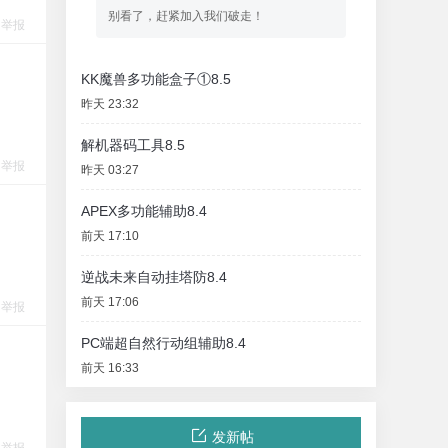
别看了，赶紧加入我们破走！
举报
KK魔兽多功能盒子①8.5
昨天 23:32
解机器码工具8.5
举报
昨天 03:27
APEX多功能辅助8.4
前天 17:10
逆战未来自动挂塔防8.4
前天 17:06
举报
PC端超自然行动组辅助8.4
前天 16:33
发新帖