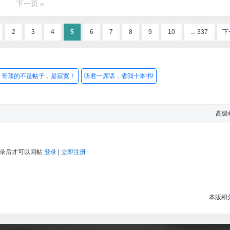
下一页 »
2
3
4
5
6
7
8
9
10
... 337
下
哥顶的不是帖子，是寂寞！
听君一席话，省我十本书!
高级
登录后才可以回帖
登录
|
立即注册
本版积