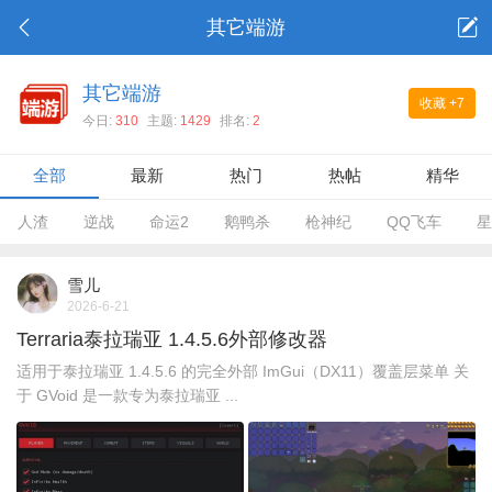
其它端游
其它端游
收藏
+7
今日:
310
主题:
1429
排名:
2
全部
最新
热门
热帖
精华
人渣
逆战
命运2
鹅鸭杀
枪神纪
QQ飞车
星
雪儿
2026-6-21
Terraria泰拉瑞亚 1.4.5.6外部修改器
适用于泰拉瑞亚 1.4.5.6 的完全外部 ImGui（DX11）覆盖层菜单 关
于 GVoid 是一款专为泰拉瑞亚 ...