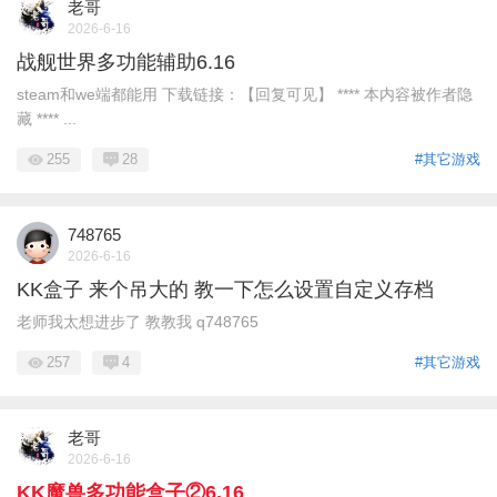
老哥
2026-6-16
战舰世界多功能辅助6.16
steam和we端都能用 下载链接：【回复可见】 **** 本内容被作者隐
藏 **** ...
255
28
#其它游戏
748765
2026-6-16
KK盒子 来个吊大的 教一下怎么设置自定义存档
老师我太想进步了 教教我 q748765
257
4
#其它游戏
老哥
2026-6-16
KK魔兽多功能盒子②6.16