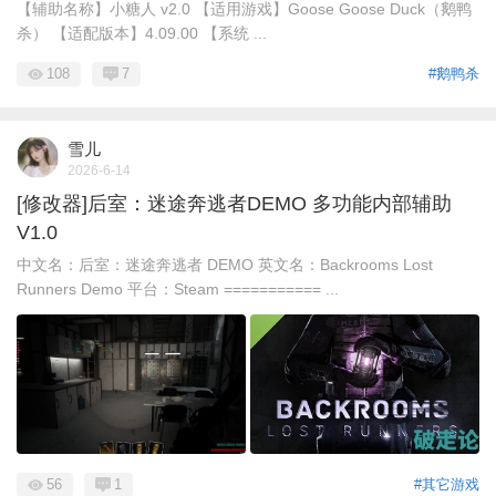
【辅助名称】小糖人 v2.0 【适用游戏】Goose Goose Duck（鹅鸭
杀） 【适配版本】4.09.00 【系统 ...
108
7
#鹅鸭杀
雪儿
2026-6-14
[修改器]后室：迷途奔逃者DEMO 多功能内部辅助
V1.0
中文名：后室：迷途奔逃者 DEMO 英文名：Backrooms Lost
Runners Demo 平台：Steam =========== ...
56
1
#其它游戏