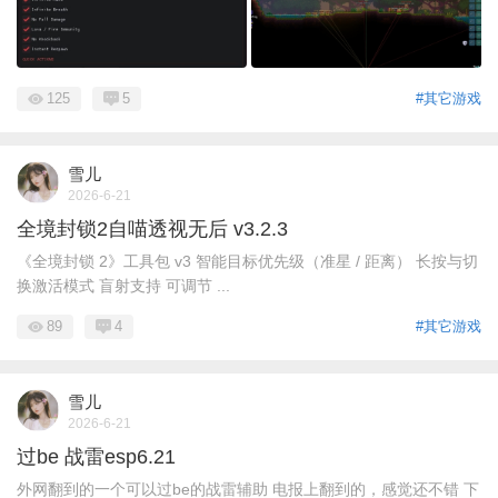
125
5
#其它游戏
雪儿
2026-6-21
全境封锁2自喵透视无后 v3.2.3
《全境封锁 2》工具包 v3 智能目标优先级（准星 / 距离） 长按与切
换激活模式 盲射支持 可调节 ...
89
4
#其它游戏
雪儿
2026-6-21
过be 战雷esp6.21
外网翻到的一个可以过be的战雷辅助 电报上翻到的，感觉还不错 下