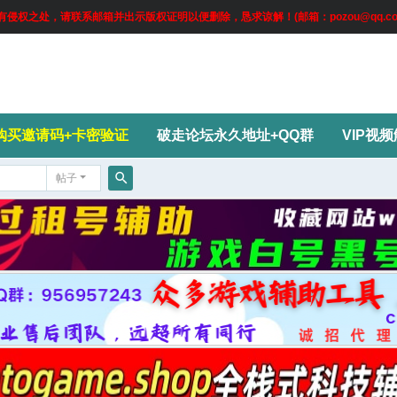
权之处，请联系邮箱并出示版权证明以便删除，恳求谅解！(邮箱：pozou@qq.co
购买邀请码+卡密验证
破走论坛永久地址+QQ群
VIP视
帖子
搜
索