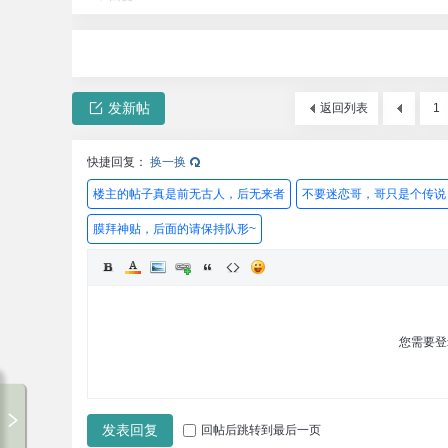
发新帖
返回列表
1
快捷回复：
换一换
楼主的帖子真是前无古人，后无来者
不要迷恋哥，哥只是个传说
膜拜神贴，后面的请保持队形~
您需要
发表回复
回帖后跳转到最后一页