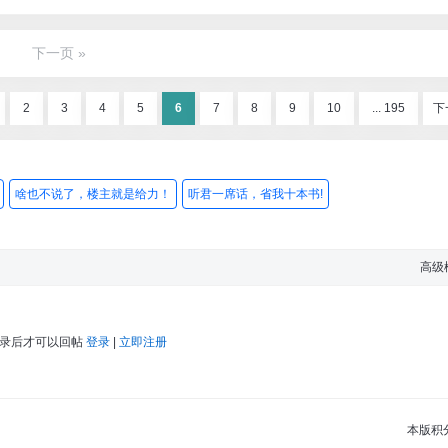
下一页 »
2
3
4
5
6
7
8
9
10
... 195
下
啥也不说了，楼主就是给力！
听君一席话，省我十本书!
高级
登录后才可以回帖
登录
|
立即注册
本版积