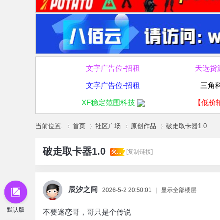
文字广告位-招租
天选货
文字广告位-招租
三角
XF稳定范围科技
【低价
当前位置:
首页
社区广场
原创作品
破走取卡器1.0
破走取卡器1.0
火...
[复制链接]
»
›
›
›
辰汐之间
2026-5-2 20:50:01
|
显示全部楼层
默认版
不要迷恋哥，哥只是个传说