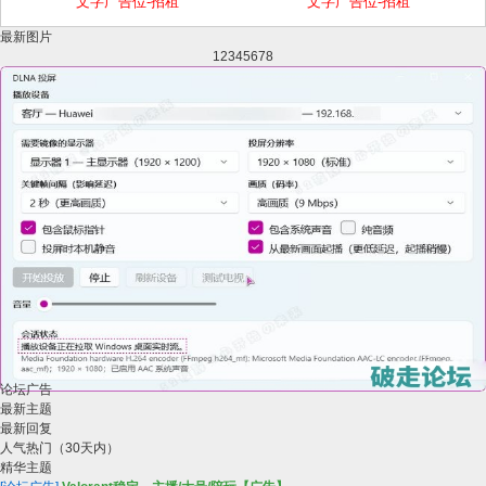
文字广告位-招租
文字广告位-招租
最新图片
1
2
3
4
5
6
7
8
论坛广告
电脑投屏电视 DLNA Screen Cast v1.1.0.0
最新主题
最新回复
人气热门（30天内）
精华主题