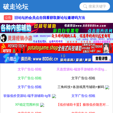
搜索关键字
旧论坛的会员点击我看获取新论坛邀请码方法
公告
旧论坛的会员点击我看获取新论坛邀请码方法
文字广告位-招租
天选货源站-端游手游辅助-抖音tg等
文字广告位-招租
文字广告位-招租
文字广告位-招租
三角科技+各游戏黑号辅助+解码
软饭低价货源站-端手游辅助-tg等
文字广告位-招租
XF稳定范围科技
【低价辅助卡盟】极致低价随意对比