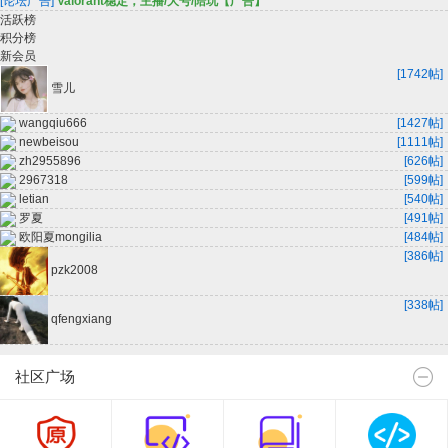
[论坛广告]
Valorant稳定，主播/大号/陪玩【广告】
活跃榜
积分榜
新会员
[1742帖]
雪儿
wangqiu666
[1427帖]
newbeisou
[1111帖]
zh2955896
[626帖]
2967318
[599帖]
letian
[540帖]
罗夏
[491帖]
欧阳夏mongilia
[484帖]
[386帖]
pzk2008
[338帖]
qfengxiang
社区广场