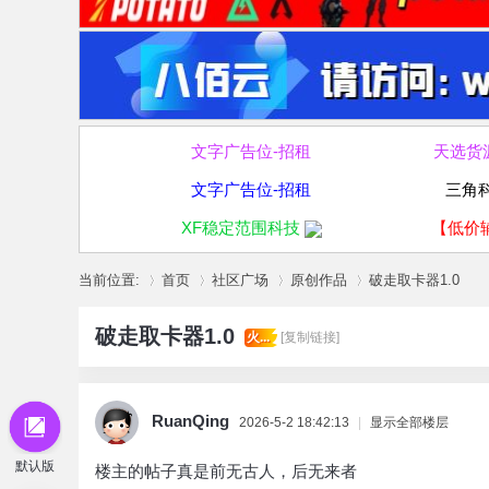
文字广告位-招租
天选货
文字广告位-招租
三角
XF稳定范围科技
【低价
当前位置:
首页
社区广场
原创作品
破走取卡器1.0
破走取卡器1.0
火...
[复制链接]
»
›
›
›
RuanQing
2026-5-2 18:42:13
|
显示全部楼层
默认版
楼主的帖子真是前无古人，后无来者