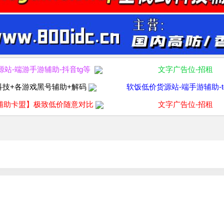
源站-端游手游辅助-抖音tg等
文字广告位-招租
科技+各游戏黑号辅助+解码
软饭低价货源站-端手游辅助-t
辅助卡盟】极致低价随意对比
文字广告位-招租