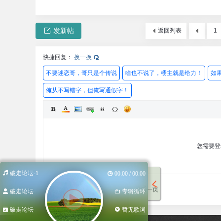
发新帖
返回列表
1
快捷回复：
换一换
不要迷恋哥，哥只是个传说
啥也不说了，楼主就是给力！
如
俺从不写错字，但俺写通假字！
您需要
破走论坛-1
00:00 / 00:00
发表回复
回帖后跳转到最后一页
破走论坛
专辑循环
破走论坛
暂无歌词