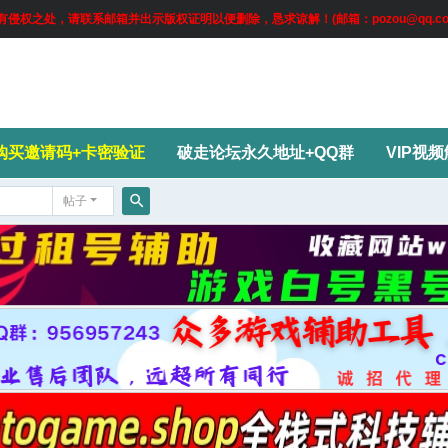
权之处，请联系邮箱并出示版权证明以便删除，恳求谅解！(邮箱：pozou@qq.co
购买邀请码+卡密验证
破走论坛永久地址+QQ群
VIP视
帖子
搜
索