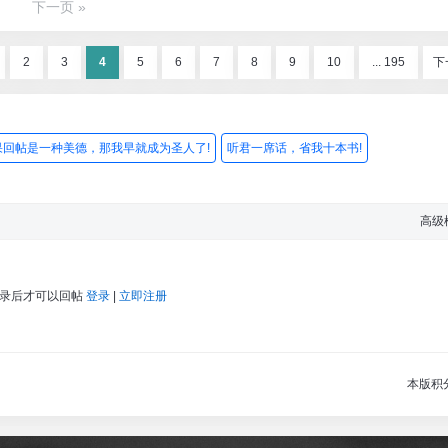
下一页 »
2
3
4
5
6
7
8
9
10
... 195
下
果回帖是一种美德，那我早就成为圣人了!
听君一席话，省我十本书!
高级
登录后才可以回帖
登录
|
立即注册
本版积