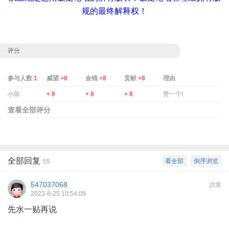
规的最终解释权！
评分
参与人数
1
威望
+8
金钱
+8
贡献
+8
理由
小陈
+ 8
+ 8
+ 8
赞一个!
查看全部评分
全部回复
看全部
倒序浏览
55
547037068
沙发
2023-8-25 10:54:09
先水一贴再说