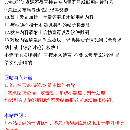
8.带Q群类资源不得直接在帖内留群号或截图内带群号
9.禁止发布病毒违法乱纪等资源
10.禁止发布加群、付费等要求才能用的内容
11.与标题不相干,标题党类型的帖子将删除
12.发帖内容请附上哈勃查毒以及软件截图
13.对应内容请发到对应板块，求助类帖子请发到【悬赏求
助】或
【综合讨论】
板块！
不遵守论坛规则的 直接永久禁言 不要找管理说这说那的
给次机会啥的
回帖与点评篇：
1.攻击性言论/辱骂/对版主操作有异
2.恶意贬损论坛，攻击性，参观小黑屋，封号处理
如遇到有人触犯版规均可发帖举报或者论坛举报按钮。
本站声明：
1.本站提供的一切软件、教程和内容信息仅限用于学习和研