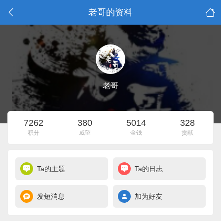
老哥的资料
老哥
7262
380
5014
328
积分
威望
金钱
贡献
Ta的主题
Ta的日志
发短消息
加为好友