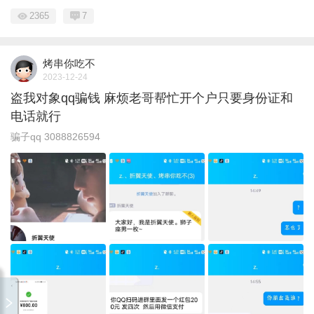
2365
7
烤串你吃不
2023-12-24
盗我对象qq骗钱 麻烦老哥帮忙开个户只要身份证和
电话就行
骗子qq 3088826594