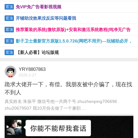
免VIP免广告看影视视频
置顶
开辅助没效果没反应等问题看我
置顶
推荐重装的系统(微软原版)+安装和激活系统教程(纯净无广告
置顶
软件)
影子卫士最新官方原版1.5.0.726(网吧不用开)---玩辅助必开，
置顶
保护电脑
【新人必看】论坛版规
置顶
YRY8807863
2026-2-27
跪求大佬开一下，有偿。我朋友被中介骗了，现在找
不到人
真实姓名:朱振平 微信号他一共两个号:zhuzhenping706696
zhu20679507 我10月份去做了一个兼职 ...