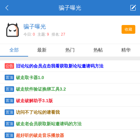
骗子曝光
骗子曝光
收藏
今日:
0
主题:
9
排名:
27
全部
最新
热门
热帖
精华
旧论坛的会员点击我看获取新论坛邀请码方法
公告
破走取卡器1.0
置顶
破走软件验证换绑工具3.2
置顶
破走破解助手3.1版
置顶
访问不了论坛的请看我
置顶
破走老会员获取新站邀请码的方法
置顶
超好听的破走音乐播放器
置顶