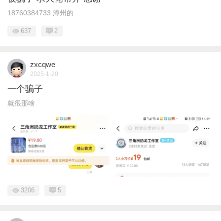
18760384733 漳州的
637
2
zxcqwe
2025-1-20
一个骗子
就很那啥
3206
5