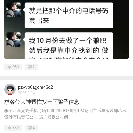
930
2
pzvvb0agom43o2
2026-2-14
求各位大神帮忙找一下骗子信息
骗子叫牟光亮手机号码13882869196四川省达州市乐享家装饰艺术
设计有限责任公司 骗子老板公司倒 ...
359
4