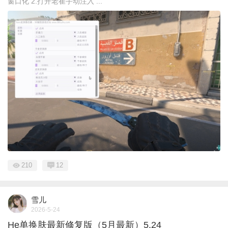
窗口化 2.打开老崔手动注入 ...
210
12
雪儿
2026-5-24
He单换肤最新修复版（5月最新）5.24