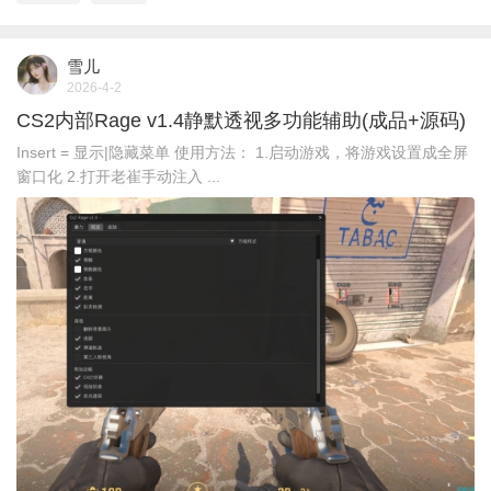
雪儿
2026-4-2
CS2内部Rage v1.4静默透视多功能辅助(成品+源码)
Insert = 显示|隐藏菜单 使用方法： 1.启动游戏，将游戏设置成全屏
窗口化 2.打开老崔手动注入 ...