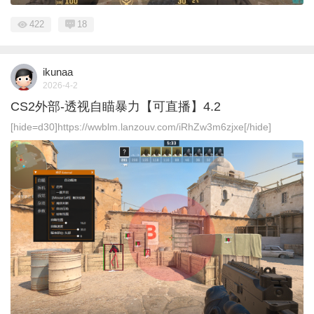
422
18
ikunaa
2026-4-2
CS2外部-透视自瞄暴力【可直播】4.2
[hide=d30]https://wwblm.lanzouv.com/iRhZw3m6zjxe[/hide]