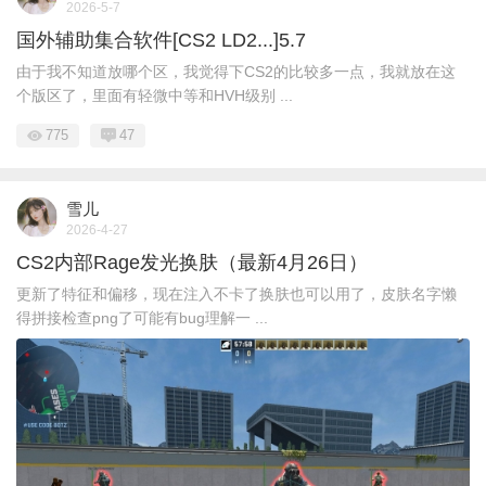
2026-5-7
国外辅助集合软件[CS2 LD2...]5.7
由于我不知道放哪个区，我觉得下CS2的比较多一点，我就放在这
个版区了，里面有轻微中等和HVH级别 ...
775
47
雪儿
2026-4-27
CS2内部Rage发光换肤（最新4月26日）
更新了特征和偏移，现在注入不卡了换肤也可以用了，皮肤名字懒
得拼接检查png了可能有bug理解一 ...