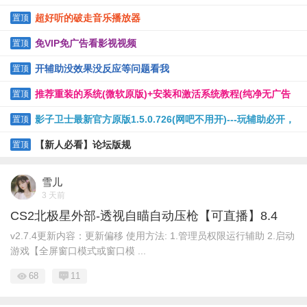
超好听的破走音乐播放器
置顶
免VIP免广告看影视视频
置顶
开辅助没效果没反应等问题看我
置顶
推荐重装的系统(微软原版)+安装和激活系统教程(纯净无广告
置顶
软件)
影子卫士最新官方原版1.5.0.726(网吧不用开)---玩辅助必开，
置顶
保护电脑
【新人必看】论坛版规
置顶
雪儿
3 天前
CS2北极星外部-透视自瞄自动压枪【可直播】8.4
v2.7.4更新内容：更新偏移 使用方法: 1.管理员权限运行辅助 2.启动
游戏【全屏窗口模式或窗口模 ...
68
11