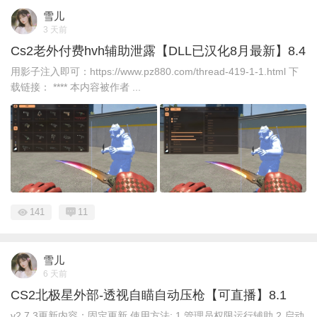
雪儿
3 天前
Cs2老外付费hvh辅助泄露【DLL已汉化8月最新】8.4
用影子注入即可：https://www.pz880.com/thread-419-1-1.html 下
载链接： **** 本内容被作者 ...
141
11
雪儿
6 天前
CS2北极星外部-透视自瞄自动压枪【可直播】8.1
v2.7.3更新内容：固定更新 使用方法: 1.管理员权限运行辅助 2.启动