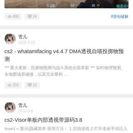
498
24
#原创破解
雪儿
2026-3-25
cs2 - whatamifacing v4.4.7 DMA透视自喵投掷物预
测
*** 重大更新：投掷物预测与战斗系统全面革新 *** 实时物理预测、
全地图场景碰撞，以及完全重构 ...
333
15
雪儿
2026-3-8
cs2-Visor单板内部透视带源码3.8
Insert = 显示|隐藏菜单 使用方法： 1.启动游戏 2.打开老崔手动注入