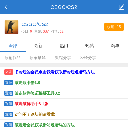
CSGO/CS2
CSGO/CS2
收藏
+15
今日:
0
主题:
687
排名:
12
全部
最新
热门
热帖
精华
原创作品
原创破解
教程分享
经验分享
旧论坛的会员点击我看获取新论坛邀请码方法
公告
破走取卡器1.0
置顶
破走软件验证换绑工具3.2
置顶
破走破解助手3.1版
置顶
访问不了论坛的请看我
置顶
破走老会员获取新站邀请码的方法
置顶