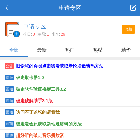
申请专区
申请专区
收藏
今日:
0
主题:
1
排名:
29
全部
最新
热门
热帖
精华
旧论坛的会员点击我看获取新论坛邀请码方法
公告
破走取卡器1.0
置顶
破走软件验证换绑工具3.2
置顶
破走破解助手3.1版
置顶
访问不了论坛的请看我
置顶
破走老会员获取新站邀请码的方法
置顶
超好听的破走音乐播放器
置顶