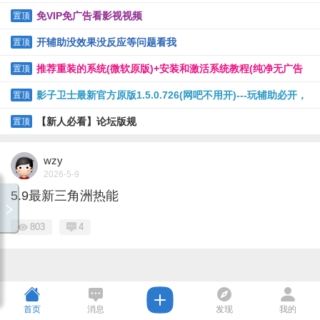
免VIP免广告看影视视频
置顶
开辅助没效果没反应等问题看我
置顶
推荐重装的系统(微软原版)+安装和激活系统教程(纯净无广告
置顶
软件)
影子卫士最新官方原版1.5.0.726(网吧不用开)---玩辅助必开，
置顶
保护电脑
【新人必看】论坛版规
置顶
wzy
2026-5-9
5.9最新三角洲热能
803
4
首页
消息
发现
我的