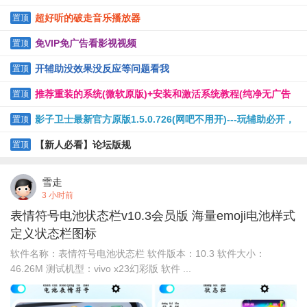
超好听的破走音乐播放器
置顶
免VIP免广告看影视视频
置顶
开辅助没效果没反应等问题看我
置顶
推荐重装的系统(微软原版)+安装和激活系统教程(纯净无广告
置顶
软件)
影子卫士最新官方原版1.5.0.726(网吧不用开)---玩辅助必开，
置顶
保护电脑
【新人必看】论坛版规
置顶
雪走
3 小时前
表情符号电池状态栏v10.3会员版 海量emoji电池样式
定义状态栏图标
软件名称：表情符号电池状态栏 软件版本：10.3 软件大小：
46.26M 测试机型：vivo x23幻彩版 软件 ...