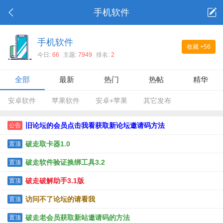
手机软件
手机软件
收藏
+56
今日:
66
主题:
7949
排名:
2
全部
最新
热门
热帖
精华
安卓软件
苹果软件
安卓+苹果
其它发布
旧论坛的会员点击我看获取新论坛邀请码方法
公告
破走取卡器1.0
置顶
破走软件验证换绑工具3.2
置顶
破走破解助手3.1版
置顶
访问不了论坛的请看我
置顶
破走老会员获取新站邀请码的方法
置顶