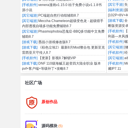
[其它手游]
失
[手机软件]
venera漫画v1.15.0 桔子免费小说v1.1.8书
源小说
[福利资源]
[
[102P+8V+4
[其它端游]
PC端超自然行动组辅助8.7
[游戏下载]
全
[其它端游]
Meccha Chameleon超级变色龙 - 超级猎手
断版资源安
内部透视自喵多功能免费辅助8.7
[手机软件]
【
[其它端游]
Phasmophobia恐鬼症-BBQ多功能中文免费
利器—木风搜1
辅助8.7
[手机软件]
螺
[游戏下载]
墨战小游戏修改版8.7
[其它端游]
[
[游戏下载]
《棕色尘埃2》最新8月Mod整合包 更新至克
雷西亚天守传人8.7
[手机软件]
经
[手机软件]
【更新】影视8.7解锁VIP
[其它端游]
a
[游戏下载]
DNF 110级海贼王超变四大陆全职业 版本
[手机软件]
M
pvf+客户端+等级补丁+攻略8.7
藏IP7.11
社区广场
原创作品
源码模块
(5)