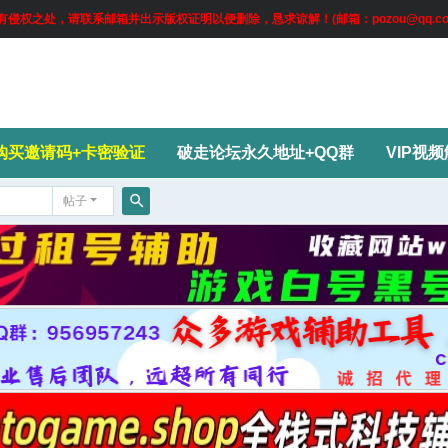
权之处，请联系邮箱并出示版权证明以便删除，恳求谅解！(邮箱：pozou@qq.co
购买邀请码+卡密验证
破走论坛永久地址+QQ群
VIP视
帖子
搜
索