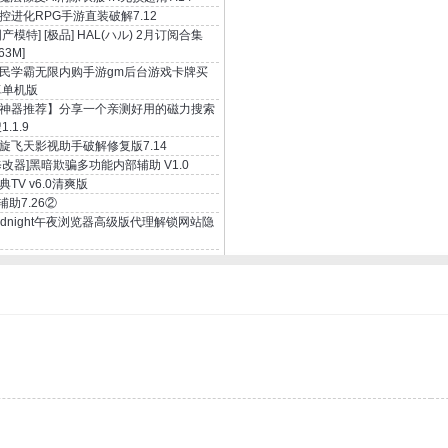
控进化RPG手游直装破解7.12
国产模特] [极品] HAL(ハル) 2月订阅合集
63M]
民学霸无限内购手游gm后台游戏卡牌买
卓单机版
神器推荐】分享一个亲测好用的磁力搜索
.1.9
旋飞天影视助手破解修复版7.14
修改器]黑暗欺骗多功能内部辅助 V1.0
典TV v6.0清爽版
i辅助7.26②
idnight午夜浏览器高级版代理解锁网站隐