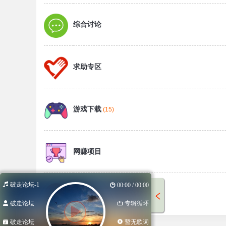
综合讨论
求助专区
游戏下载
(15)
网赚项目
破走论坛-1
00:00 / 00:00
论坛广告
破走论坛
专辑循环
破走论坛
暂无歌词