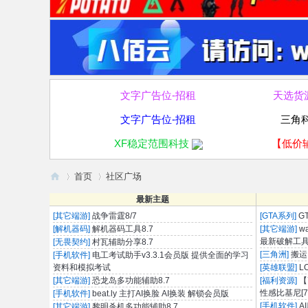
文字广告位-招租
天选货
文字广告位-招租
三角
XF稳定范围科技
【低价
首页
社区广场
破
最新主题
走
[其它端游]
战争雷霆8/7
[GTA系列]
G
[解机器码]
解机器码工具8.7
[其它端游]
w
»
›
论
最新破解工具
[无畏契约]
村瓦辅助分享8.7
[三角洲]
搬运
坛
[手机软件]
电工考试助手v3.3.1会员版 提供全面的学习
资料和模拟考试
[英雄联盟]
L
[其它端游]
恐龙岛多功能辅助8.7
[福利资源]
【
性感比基尼[73
[手机软件]
beat.ly 主打AI换脸 AI换装 解锁会员版
[手机软件]
A
[其它端游]
黎明杀机多功能辅助8.7