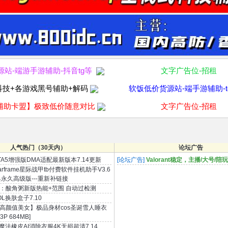
源站-端游手游辅助-抖音tg等
文字广告位-招租
科技+各游戏黑号辅助+解码
软饭低价货源站-端手游辅助-t
辅助卡盟】极致低价随意对比
文字广告位-招租
人气热门（30天内）
论坛广告
TA5增强版DMA适配最新版本7.14更新
[论坛广告]
Valorant稳定，主播/大号/
arframe星际战甲tb付费软件挂机助手V3.6
永久高级版---重新补链接
：酸角粥新版热能+范围 自动过检测
OL换肤盒子7.10
高颜值美女】极品身材cos圣诞雪人睡衣
P 684MB]
I魔法橡皮AI消除衣服4K无损超清7.14