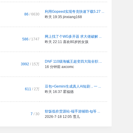
利用Gopeed实现夸克快速下载5.27 ...
86
/ 6630
昨天 19:35
jinxiang168
网上找了个WG多开器 求大佬破解 ...
586
/ 1747
昨天 22:11
喜欢80岁的女孩
DNF 110级海贼王超变四大陆全职 ...
3992
/
15万
16 分钟前
axcomc
豆包+Gemini生成真人AI短剧，一 ...
611
/
2万
昨天 16:37
霍福德
软饭低价货源站-端手游辅助-tg等 ...
7
/ 30
2026-7-18 12:05
雪儿