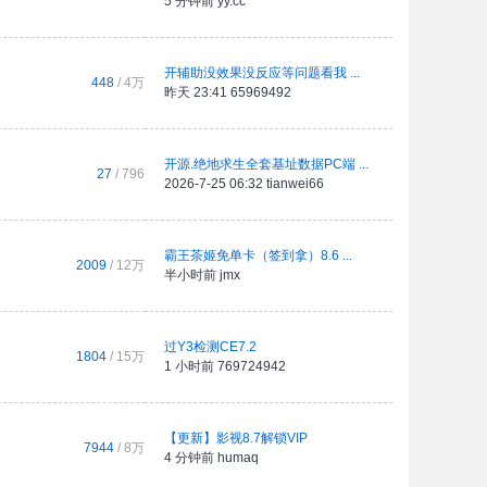
5 分钟前
yy.cc
开辅助没效果没反应等问题看我 ...
448
/
4万
昨天 23:41
65969492
开源.绝地求生全套基址数据PC端 ...
27
/ 796
2026-7-25 06:32
tianwei66
霸王茶姬免单卡（签到拿）8.6 ...
2009
/
12万
半小时前
jmx
过Y3检测CE7.2
1804
/
15万
1 小时前
769724942
【更新】影视8.7解锁VIP
7944
/
8万
4 分钟前
humaq