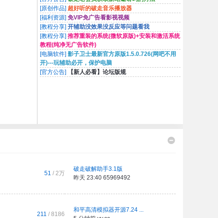
[原创作品]
超好听的破走音乐播放器
[福利资源]
免VIP免广告看影视视频
[教程分享]
开辅助没效果没反应等问题看我
[教程分享]
推荐重装的系统(微软原版)+安装和激活系统
教程(纯净无广告软件)
[电脑软件]
影子卫士最新官方原版1.5.0.726(网吧不用
开)---玩辅助必开，保护电脑
[官方公告]
【新人必看】论坛版规
破走破解助手3.1版
51
/
2万
昨天 23:40
65969492
和平高清模拟器开源7.24 ...
211
/ 8186