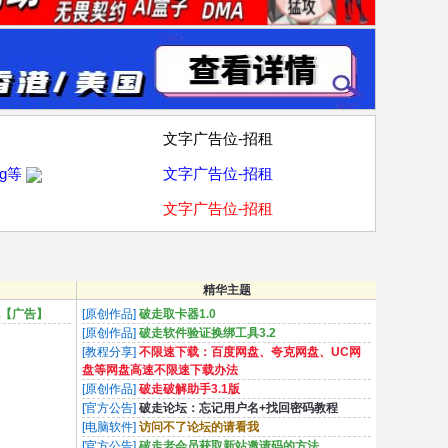
文字广告位-招租
g等
文字广告位-招租
文字广告位-招租
精华主题
陪玩【广告】
[原创作品]
破走取卡器1.0
[原创作品]
破走软件验证换绑工具3.2
[教程分享]
不限速下载：百度网盘、夸克网盘、UC网
盘等网盘高速不限速下载办法
[原创作品]
破走破解助手3.1版
[官方公告]
破走论坛：忘记用户名+找回密码教程
[电脑软件]
访问不了论坛的请看我
[官方公告]
破走老会员获取新站邀请码的方法