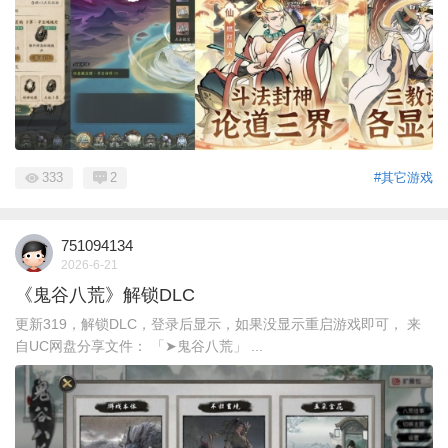
333
2
#其它游戏
751094134
2026-6-21
《鬼谷八荒》解锁DLC
更新319，解锁DLC，登录后显示，如果没显示重启游戏即可， 来
自UC网盘分享文件： 「➤鬼谷八荒」 ...