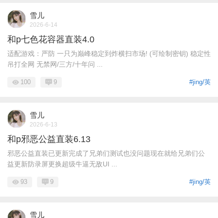
雪儿
2026-6-14
和p七色花容器直装4.0
适配游戏：严防 一只为巅峰稳定到炸横扫市场! (可绘制密钥) 稳定性
吊打全网 无禁网/三方/十年问 ...
100
9
#jing/英
雪儿
2026-6-13
和p邪恶公益直装6.13
邪恶公益直装已更新完成了兄弟们测试也没问题现在就给兄弟们公
益更新防录屏更换超级牛逼无敌UI ...
93
9
#jing/英
雪儿