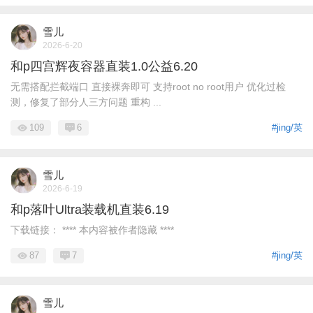
雪儿
2026-6-20
和p四宫辉夜容器直装1.0公益6.20
无需搭配拦截端口 直接裸奔即可 支持root no root用户 优化过检
测，修复了部分人三方问题 重构 ...
109
6
#jing/英
雪儿
2026-6-19
和p落叶Ultra装载机直装6.19
下载链接： **** 本内容被作者隐藏 ****
87
7
#jing/英
雪儿