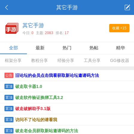
其它手游
其它手游
收藏
+15
今日:
0
主题:
2083
排名:
17
全部
最新
热门
热帖
精华
框架分享
教程分享
经验分享
工具分享
GG修改器
旧论坛的会员点击我看获取新论坛邀请码方法
公告
破走取卡器1.0
置顶
破走软件验证换绑工具3.2
置顶
破走破解助手3.1版
置顶
访问不了论坛的请看我
置顶
破走老会员获取新站邀请码的方法
置顶