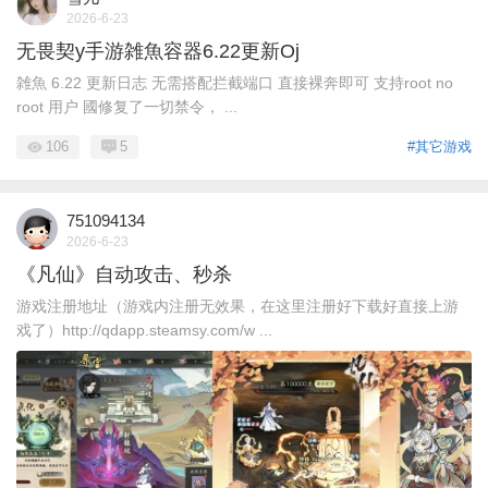
2026-6-23
无畏契y手游雑魚容器6.22更新Oj
雑魚 6.22 更新日志 无需搭配拦截端口 直接裸奔即可 支持root no
root 用户 國修复了一切禁令， ...
106
5
#其它游戏
751094134
2026-6-23
《凡仙》自动攻击、秒杀
游戏注册地址（游戏内注册无效果，在这里注册好下载好直接上游
戏了）http://qdapp.steamsy.com/w ...