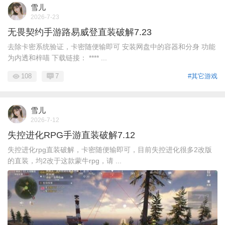
雪儿
2026-7-23
无畏契约手游路易威登直装破解7.23
去除卡密系统验证，卡密随便输即可 安装网盘中的容器和分身 功能
为内透和梓喵 下载链接： **** ...
108
7
#其它游戏
雪儿
2026-7-12
失控进化RPG手游直装破解7.12
失控进化rpg直装破解，卡密随便输即可，目前失控进化很多2改版
的直装，均2改于这款蒙牛rpg，请 ...