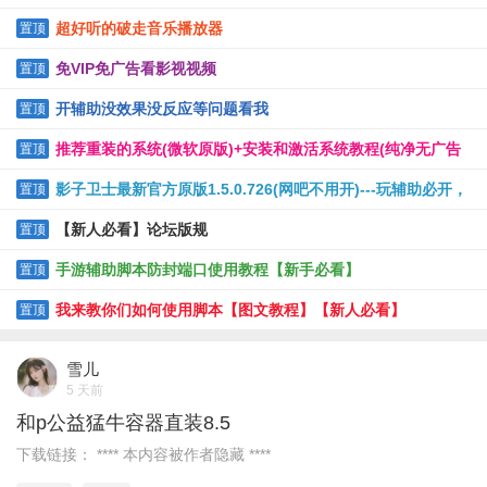
超好听的破走音乐播放器
置顶
免VIP免广告看影视视频
置顶
开辅助没效果没反应等问题看我
置顶
推荐重装的系统(微软原版)+安装和激活系统教程(纯净无广告
置顶
软件)
影子卫士最新官方原版1.5.0.726(网吧不用开)---玩辅助必开，
置顶
保护电脑
【新人必看】论坛版规
置顶
手游辅助脚本防封端口使用教程【新手必看】
置顶
我来教你们如何使用脚本【图文教程】【新人必看】
置顶
雪儿
5 天前
和p公益猛牛容器直装8.5
下载链接： **** 本内容被作者隐藏 ****