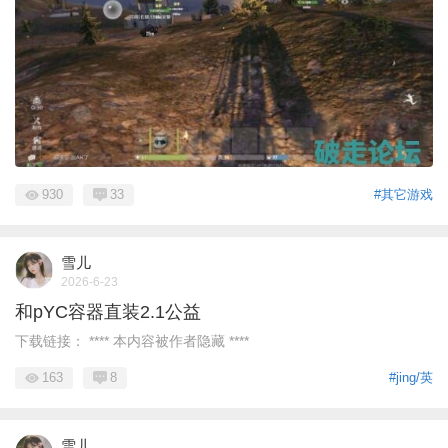
930
33
#其它游戏
雪儿
2026-6-23
和pYC容器直装2.1公益
下载链接： **** 本内容被作者隐藏 ****
163
8
#jing/英
雪儿