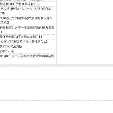
控进化RPG手游直装破解7.12
国产模特] [极品] HAL(ハル) 2月订阅合集
63M]
民学霸无限内购手游gm后台游戏卡牌买
卓单机版
神器推荐】分享一个亲测好用的磁力搜索
.1.9
旋飞天影视助手破解修复版7.14
修改器]黑暗欺骗多功能内部辅助 V1.0
典TV v6.0清爽版
i辅助7.26②
idnight午夜浏览器高级版代理解锁网站隐