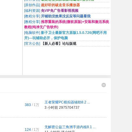
[原创作品]
超好听的破走音乐播放器
[福利资源]
免VIP免广告看影视视频
[教程分享]
开辅助没效果没反应等问题看我
[教程分享]
推荐重装的系统(微软原版)+安装和激活系统
教程(纯净无广告软件)
[电脑软件]
影子卫士最新官方原版1.5.0.726(网吧不用
开)---玩辅助必开，保护电脑
[官方公告]
【新人必看】论坛版规
王者荣耀PC模拟器辅助8.2 ...
383
/
1万
3 小时前
2975704737
无解密公益三角洲手游内核8.1 ...
124
/
1万