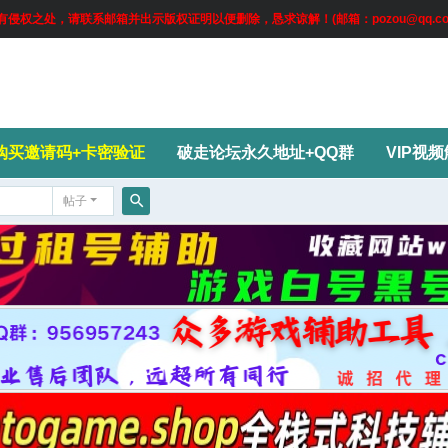
权之处，请联系邮箱并出示版权证明以便删除，恳求谅解！(邮箱：pozou@qq.co
购买邀请码+卡密验证
破走论坛永久地址+QQ群
VIP视
帖子
搜
索