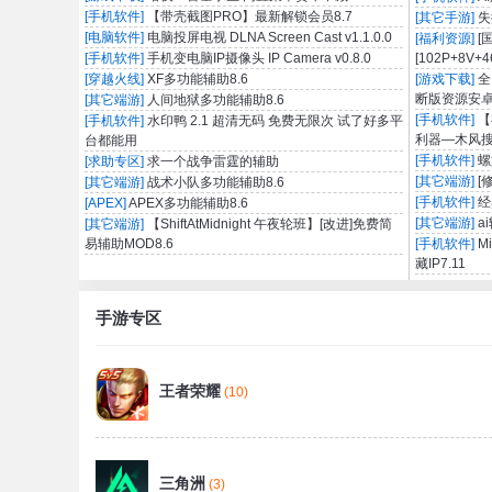
[手机软件]
【带壳截图PRO】最新解锁会员8.7
[其它手游]
失
[电脑软件]
电脑投屏电视 DLNA Screen Cast v1.1.0.0
[福利资源]
[
[手机软件]
手机变电脑IP摄像头 IP Camera v0.8.0
[102P+8V+4
[穿越火线]
XF多功能辅助8.6
[游戏下载]
全
断版资源安
[其它端游]
人间地狱多功能辅助8.6
[手机软件]
【
[手机软件]
水印鸭 2.1 超清无码 免费无限次 试了好多平
利器—木风搜1
台都能用
[手机软件]
螺
[求助专区]
求一个战争雷霆的辅助
[其它端游]
[
[其它端游]
战术小队多功能辅助8.6
[手机软件]
经
[APEX]
APEX多功能辅助8.6
[其它端游]
a
[其它端游]
【ShiftAtMidnight 午夜轮班】[改进]免费简
易辅助MOD8.6
[手机软件]
M
藏IP7.11
手游专区
王者荣耀
(10)
三角洲
(3)