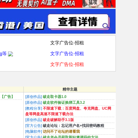
文字广告位-招租
g等
文字广告位-招租
文字广告位-招租
精华主题
陪玩【广告】
[原创作品]
破走取卡器1.0
[原创作品]
破走软件验证换绑工具3.2
[教程分享]
不限速下载：百度网盘、夸克网盘、UC网
盘等网盘高速不限速下载办法
[原创作品]
破走破解助手3.1版
[官方公告]
破走论坛：忘记用户名+找回密码教程
[电脑软件]
访问不了论坛的请看我
[官方公告]
破走老会员获取新站邀请码的方法