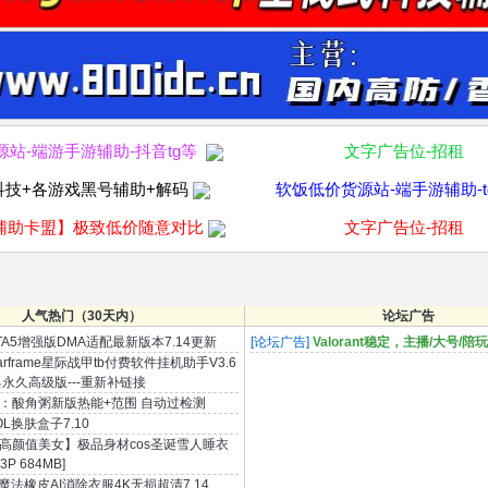
源站-端游手游辅助-抖音tg等
文字广告位-招租
科技+各游戏黑号辅助+解码
软饭低价货源站-端手游辅助-t
辅助卡盟】极致低价随意对比
文字广告位-招租
人气热门（30天内）
论坛广告
TA5增强版DMA适配最新版本7.14更新
[论坛广告]
Valorant稳定，主播/大号/
arframe星际战甲tb付费软件挂机助手V3.6
永久高级版---重新补链接
：酸角粥新版热能+范围 自动过检测
OL换肤盒子7.10
高颜值美女】极品身材cos圣诞雪人睡衣
P 684MB]
I魔法橡皮AI消除衣服4K无损超清7.14