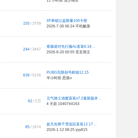
11 小时前
清少纳言
XF单锁公益限量100卡密
155
/ 3759
2026-7-30 06:24
不吃酸菜
香肠派对先行服Ac直装6.18 ...
244
/ 3447
2026-6-20 00:55
苍玄萌主
PUBG无限创号邮箱12.15
639
/ 5216
半小时前
思落o
元气骑士池鸳直装v7.2最新版本 ...
62
/
1万
4 天前
1040744163
超凡先锋千雪追踪直装12.17 ...
85
/ 1674
2026-1-12 08:25
yyy815