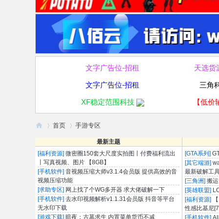
文字广告位-招租
天选货
文字广告位-招租
三角
XF稳定范围科技
【低价
首页
手游专区
破
最新主题
走
[福利资源]
微密圈150套大尺度实拍图丨付费福利流出
[GTA系列]
G
丨写真视频、图片 【8GB】
[其它端游]
w
»
›
论
[手机软件]
音视频压缩大师v3.1.4会员版 提供高效的音
最新破解工具
视频压缩功能
[三角洲]
搬运
坛
[求助专区]
网上找了个WG多开器 求大佬破解一下
[英雄联盟]
L
[手机软件]
去水印视频解析v1.1.31会员版 抖音等平台
[福利资源]
【
无水印下载
性感比基尼[73
[游戏下载]
暗夜：古墓求生 内置菜单货币不减
[手机软件]
A