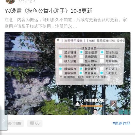
2024-10-6
YJ透震《摸鱼公益小助手》10-6更新
注意：内容为搬运，能用多久不知道，后续有更新会及时更新。家
庭用户请影子模式下使用！注册即永 ...
4489
66
#原创作品