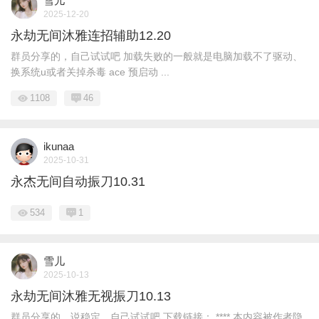
雪儿
2025-12-20
永劫无间沐雅连招辅助12.20
群员分享的，自己试试吧 加载失败的一般就是电脑加载不了驱动、
换系统u或者关掉杀毒 ace 预启动 ...
1108
46
ikunaa
2025-10-31
永杰无间自动振刀10.31
534
1
雪儿
2025-10-13
永劫无间沐雅无视振刀10.13
群员分享的，说稳定，自己试试吧 下载链接： **** 本内容被作者隐