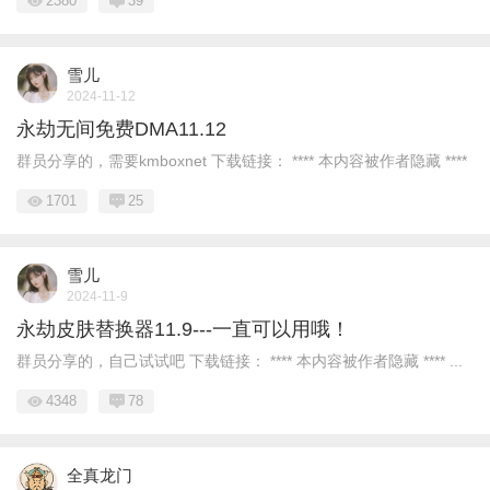
2380
39
雪儿
2024-11-12
永劫无间免费DMA11.12
群员分享的，需要kmboxnet 下载链接： **** 本内容被作者隐藏 ****
1701
25
雪儿
2024-11-9
永劫皮肤替换器11.9---一直可以用哦！
群员分享的，自己试试吧 下载链接： **** 本内容被作者隐藏 **** ...
4348
78
全真龙门