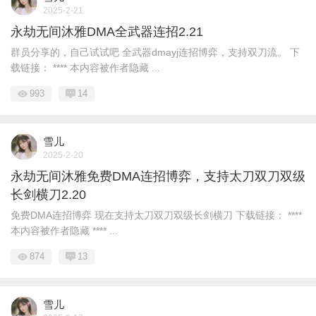
2025-2-21
永劫无间沐雅DMA全武器连招2.21
群员分享的，自己试试吧 全武器dmayj连招博弈，支持双刀流。 下
载链接： **** 本内容被作者隐藏 ...
993
14
雪儿
2025-2-20
永劫无间沐雅免费DMA连招博弈，支持太刀双刀双级
长剑横刀2.20
免费DMA连招博弈 现在支持太刀双刀双级长剑横刀 下载链接： ****
本内容被作者隐藏 **** ...
874
13
雪儿