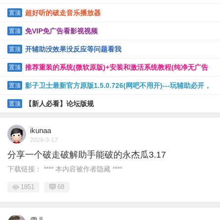
超好听的破走音乐播放器
置顶
免VIP免广告看影视视频
置顶
开辅助没效果没反应等问题看我
置顶
推荐重装的系统(微软原版)+安装和激活系统教程(纯净无广告
置顶
软件)
影子卫士最新官方原版1.5.0.726(网吧不用开)---玩辅助必开，
置顶
保护电脑
【新人必看】论坛版规
置顶
ikunaa
2026-3-17
分享一个破走破解助手能破的永杰瓜3.17
下载链接： **** 本内容被作者隐藏 ****
1851
68