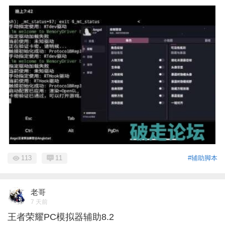
113
11
#辅助脚本
老哥
7 天前
王者荣耀PC模拟器辅助8.2