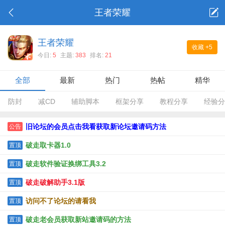
王者荣耀
王者荣耀
收藏
+5
今日:
5
主题:
383
排名:
21
全部
最新
热门
热帖
精华
防封
减CD
辅助脚本
框架分享
教程分享
经验分
旧论坛的会员点击我看获取新论坛邀请码方法
公告
破走取卡器1.0
置顶
破走软件验证换绑工具3.2
置顶
破走破解助手3.1版
置顶
访问不了论坛的请看我
置顶
破走老会员获取新站邀请码的方法
置顶