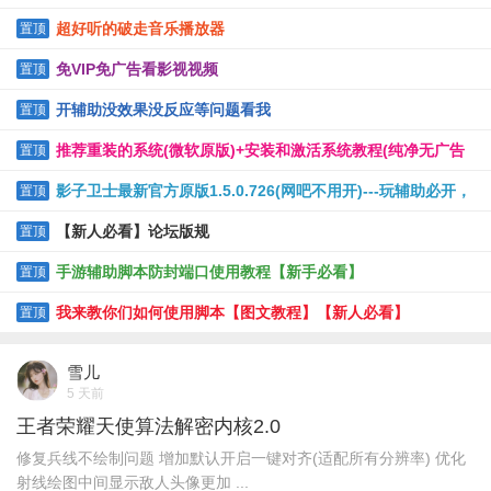
超好听的破走音乐播放器
置顶
免VIP免广告看影视视频
置顶
开辅助没效果没反应等问题看我
置顶
推荐重装的系统(微软原版)+安装和激活系统教程(纯净无广告
置顶
软件)
影子卫士最新官方原版1.5.0.726(网吧不用开)---玩辅助必开，
置顶
保护电脑
【新人必看】论坛版规
置顶
手游辅助脚本防封端口使用教程【新手必看】
置顶
我来教你们如何使用脚本【图文教程】【新人必看】
置顶
雪儿
5 天前
王者荣耀天使算法解密内核2.0
修复兵线不绘制问题 增加默认开启一键对齐(适配所有分辨率) 优化
射线绘图中间显示敌人头像更加 ...