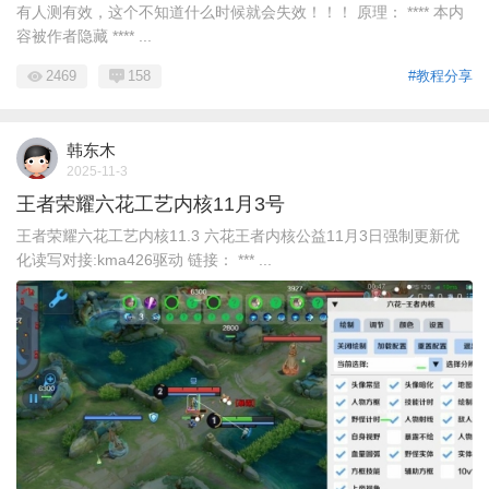
有人测有效，这个不知道什么时候就会失效！！！ 原理： **** 本内
容被作者隐藏 **** ...
2469
158
#教程分享
韩东木
2025-11-3
王者荣耀六花工艺内核11月3号
王者荣耀六花工艺内核11.3 六花王者内核公益11月3日强制更新优
化读写对接:kma426驱动 链接： *** ...