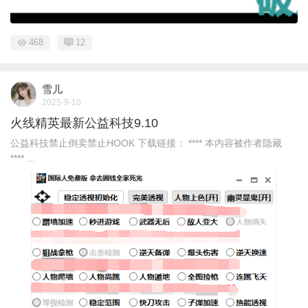
468
12
雪儿
2025-9-10
火线精英最新公益科技9.10
公益科技禁止倒卖禁止HOOK 下载链接： **** 本内容被作者隐藏
**** ...