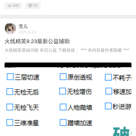
945
25
雪儿
2025-9-23
火线精英9.23最新公益辅助
火线精英基础功能 依旧公益 下载链接： **** 本内容被作者隐藏 ****
...