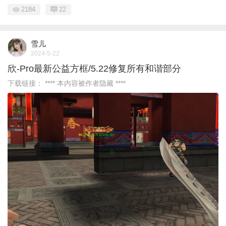
2184
22
雪儿
2024-5-22
欣-Pro最新公益方框/5.22修复所有和谐部分
下载链接： **** 本内容被作者隐藏 ****