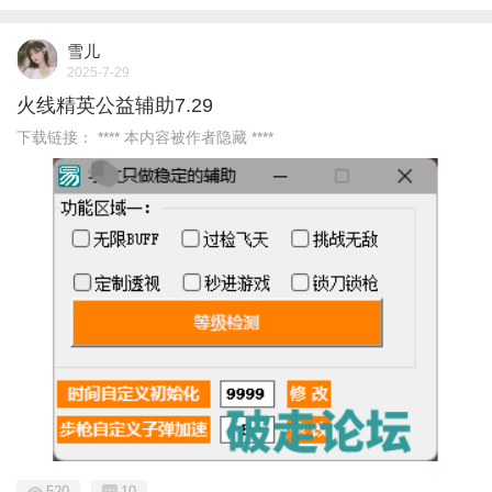
雪儿
2025-7-29
火线精英公益辅助7.29
下载链接： **** 本内容被作者隐藏 ****
520
10