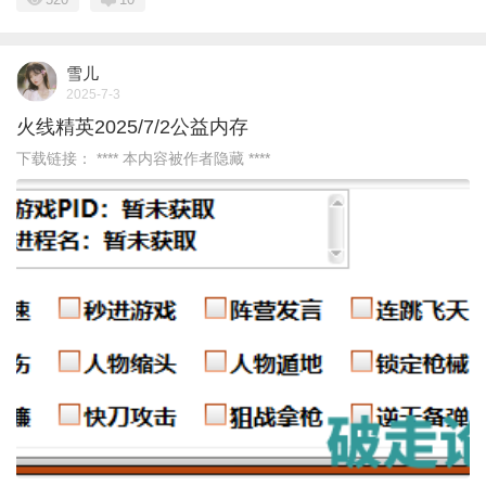
雪儿
2025-7-3
火线精英2025/7/2公益内存
下载链接： **** 本内容被作者隐藏 ****