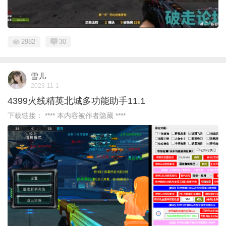
2982
30
雪儿
2023-11-1
4399火线精英北城多功能助手11.1
下载链接： **** 本内容被作者隐藏 ****