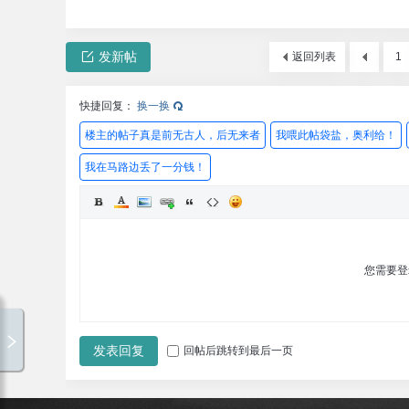
发新帖
返回列表
1
快捷回复：
换一换
楼主的帖子真是前无古人，后无来者
我喂此帖袋盐，奥利给！
我在马路边丢了一分钱！
您需要
破走论坛-1
00:00 / 00:00
发表回复
回帖后跳转到最后一页
破走论坛
专辑循环
破走论坛
暂无歌词