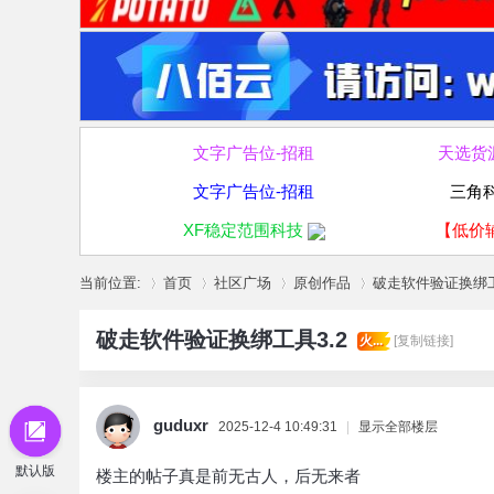
文字广告位-招租
天选货
文字广告位-招租
三角
XF稳定范围科技
【低价
当前位置:
首页
社区广场
原创作品
破走软件验证换绑工
破走软件验证换绑工具3.2
火...
[复制链接]
»
›
›
›
guduxr
2025-12-4 10:49:31
|
显示全部楼层
默认版
楼主的帖子真是前无古人，后无来者