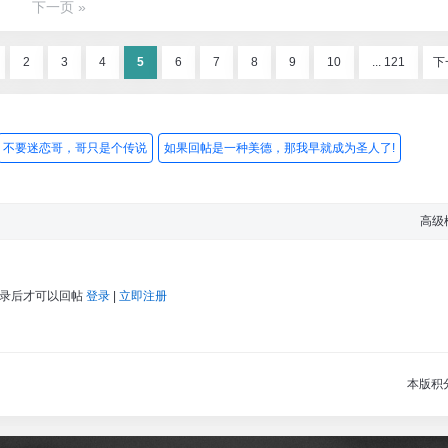
下一页 »
2
3
4
5
6
7
8
9
10
... 121
下
不要迷恋哥，哥只是个传说
如果回帖是一种美德，那我早就成为圣人了!
高级
登录后才可以回帖
登录
|
立即注册
本版积