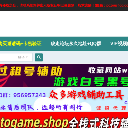
权之处，请联系邮箱并出示版权证明以便删除，恳求谅解！(邮箱：pozou@qq.co
购买邀请码+卡密验证
破走论坛永久地址+QQ群
VIP视
帖子
搜
索