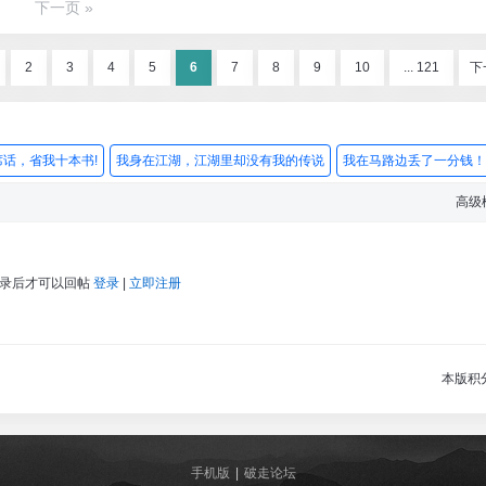
下一页 »
2
3
4
5
6
7
8
9
10
... 121
下
话，省我十本书!
我身在江湖，江湖里却没有我的传说
我在马路边丢了一分钱！
高级
登录后才可以回帖
登录
|
立即注册
本版积
手机版
|
破走论坛