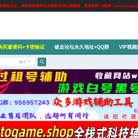
权之处，请联系邮箱并出示版权证明以便删除，恳求谅解！(邮箱：pozou@qq.co
购买邀请码+卡密验证
破走论坛永久地址+QQ群
VIP视
帖子
搜
索