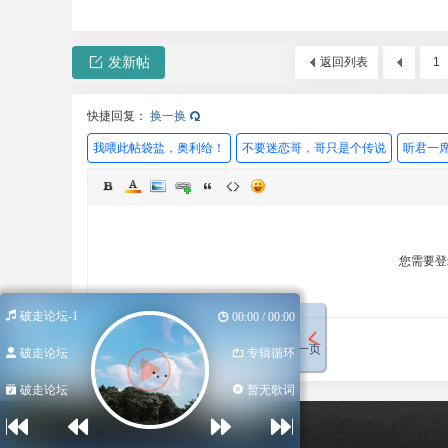
发新帖
返回列表
1
快捷回复：
换一换
我喂此帖袋盐，奥利给！
不要迷恋哥，哥只是个传说
听君一席
您需要
破走论坛-1
00:00 / 00:00
发表回复
回帖后跳转到最后一页
破走论坛
专辑循环
破走论坛
暂无歌词