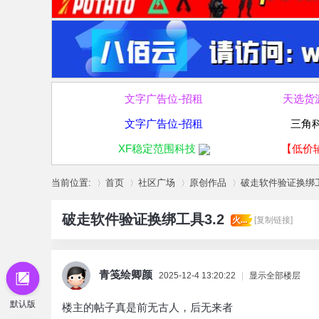
文字广告位-招租
天选货
文字广告位-招租
三角
XF稳定范围科技
【低价
当前位置:
首页
社区广场
原创作品
破走软件验证换绑工
破走软件验证换绑工具3.2
火...
[复制链接]
»
›
›
›
青笺绘卿颜
2025-12-4 13:20:22
|
显示全部楼层
默认版
楼主的帖子真是前无古人，后无来者