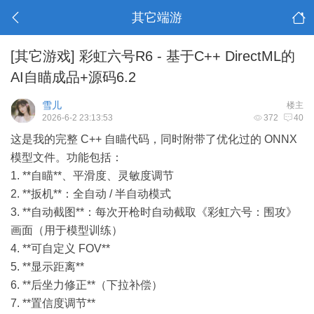
其它端游
[其它游戏]
彩虹六号R6 - 基于C++ DirectML的
AI自瞄成品+源码6.2
雪儿
楼主
2026-6-2 23:13:53
372
40
这是我的完整 C++ 自瞄代码，同时附带了优化过的 ONNX
模型文件。功能包括：
1. **自瞄**、平滑度、灵敏度调节
2. **扳机**：全自动 / 半自动模式
3. **自动截图**：每次开枪时自动截取《彩虹六号：围攻》
画面（用于模型训练）
4. **可自定义 FOV**
5. **显示距离**
6. **后坐力修正**（下拉补偿）
7. **置信度调节**