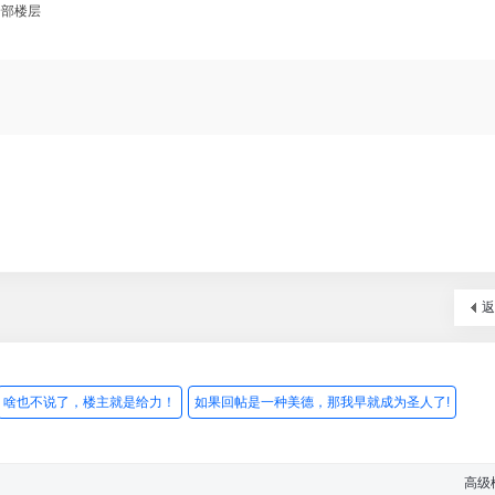
全部楼层
返
啥也不说了，楼主就是给力！
如果回帖是一种美德，那我早就成为圣人了!
高级