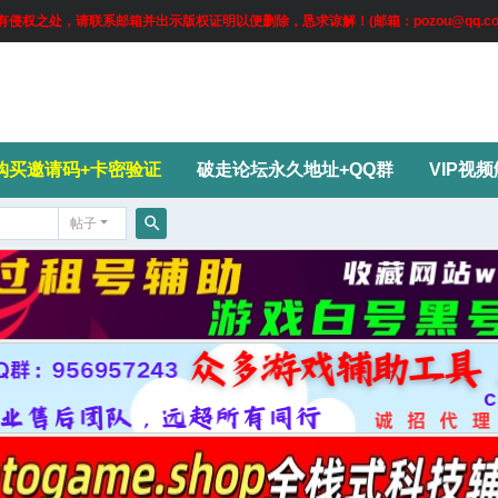
权之处，请联系邮箱并出示版权证明以便删除，恳求谅解！(邮箱：pozou@qq.co
购买邀请码+卡密验证
破走论坛永久地址+QQ群
VIP视
帖子
搜
索