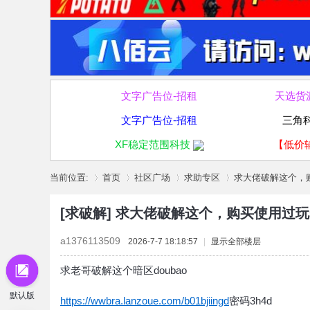
文字广告位-招租
天选货
文字广告位-招租
三角
XF稳定范围科技
【低价
当前位置:
首页
社区广场
求助专区
求大佬破解这个，购
[求破解]
求大佬破解这个，购买使用过玩
»
›
›
›
a1376113509
2026-7-7 18:18:57
|
显示全部楼层
求老哥破解这个暗区doubao
默认版
https://wwbra.lanzoue.com/b01bjiingd
密码3h4d