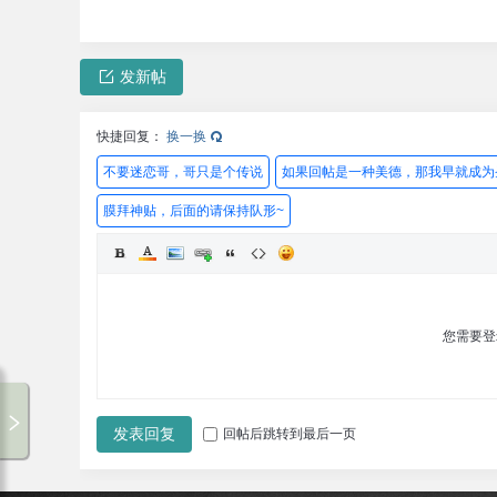
发新帖
快捷回复：
换一换
不要迷恋哥，哥只是个传说
如果回帖是一种美德，那我早就成为
膜拜神贴，后面的请保持队形~
您需要
破走论坛-1
00:00 / 00:00
发表回复
回帖后跳转到最后一页
破走论坛
专辑循环
破走论坛
暂无歌词