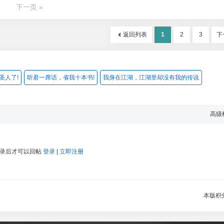
下一页 »
返回列表
1
2
3
下
圣人了!
听君一席话，省我十本书!
我身在江湖，江湖里却没有我的传说
高级
登录后才可以回帖
登录
|
立即注册
本版积