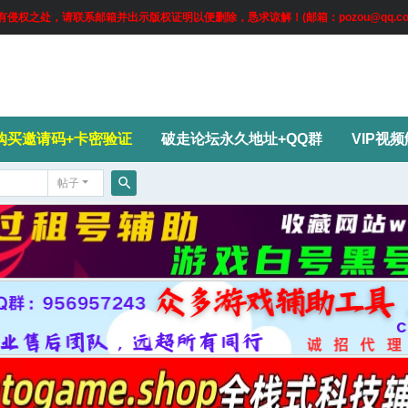
权之处，请联系邮箱并出示版权证明以便删除，恳求谅解！(邮箱：pozou@qq.co
购买邀请码+卡密验证
破走论坛永久地址+QQ群
VIP视
帖子
搜
索