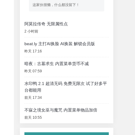
这家伙很懒，什么都没留下！
阿莫拉传奇 无限属性点
2 小时前
beat.ly 主打AI换脸 AI换装 解锁会员版
昨天 17:16
暗夜：古墓求生 内置菜单货币不减
昨天 07:59
水印鸭 2.1 超清无码 免费无限次 试了好多平
台都能用
前天 17:34
不寐之境女巫与魔咒 内置菜单物品加倍
前天 10:55