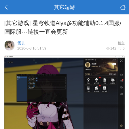
其它端游
[其它游戏]
星穹铁道Alya多功能辅助0.1.4国服/
国际服---链接一直会更新
雪儿
楼主
2026-6-3 16:51:59
142
6