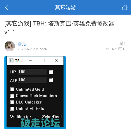
其它端游
[其它游戏]
TBH: 塔斯克巴·英雄免费修改器
v1.1
雪儿
楼主
2026-6-2 23:15:26
167
13