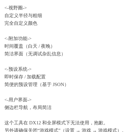
<-视野圈->
自定义半径与粗细
完全自定义颜色
<-附加功能->
时间覆盖（白天 / 夜晚）
简洁界面（无调试杂乱信息）
<-预设系统->
即时保存 / 加载配置
简便的预设管理（基于 JSON）
<-用户界面->
侧边栏导航，布局简洁
这个工具在 DX12 和全屏模式下无法使用，抱歉。
另外请确保关闭“游戏模式”（设置 → 游戏 → 游戏模式）。