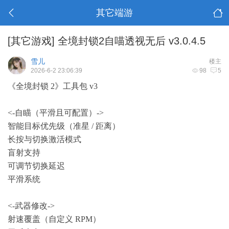
其它端游
[其它游戏]
全境封锁2自喵透视无后 v3.0.4.5
雪儿
楼主
2026-6-2 23:06:39
98
5
《全境封锁 2》工具包 v3
<-自瞄（平滑且可配置）->
智能目标优先级（准星 / 距离）
长按与切换激活模式
盲射支持
可调节切换延迟
平滑系统
<-武器修改->
射速覆盖（自定义 RPM）