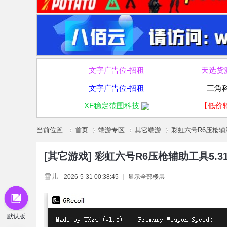
文字广告位-招租
天选货
文字广告位-招租
三角
XF稳定范围科技
【低价
当前位置:
首页
端游专区
其它端游
彩虹六号R6压枪辅助
[其它游戏]
彩虹六号R6压枪辅助工具5.3
»
›
›
›
雪儿
2026-5-31 00:38:45
|
显示全部楼层
默认版