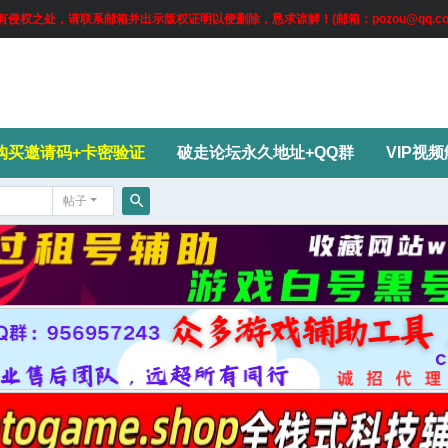
权之处，请联系邮箱并出示版权证明以便删除，恳求谅解！(邮箱：pozou@qq.co
购买邀请码+卡密验证
破走论坛永久地址+QQ群
VIP视
帖子
搜
索