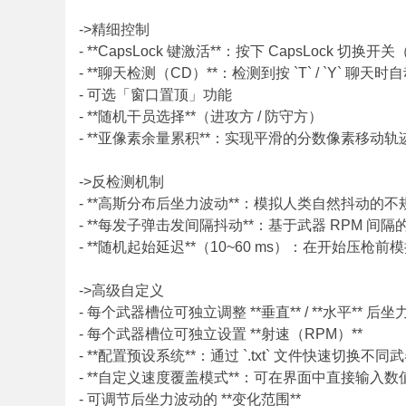
->精细控制
- **CapsLock 键激活**：按下 CapsLock 切
- **聊天检测（CD）**：检测到按 `T` / `Y` 聊天时自
- 可选「窗口置顶」功能
- **随机干员选择**（进攻方 / 防守方）
- **亚像素余量累积**：实现平滑的分数像素移动轨
->反检测机制
- **高斯分布后坐力波动**：模拟人类自然抖动的
- **每发子弹击发间隔抖动**：基于武器 RPM 间
- **随机起始延迟**（10~60 ms）：在开始压枪
->高级自定义
- 每个武器槽位可独立调整 **垂直** / **水平** 后
- 每个武器槽位可独立设置 **射速（RPM）**
- **配置预设系统**：通过 `.txt` 文件快速切换不
- **自定义速度覆盖模式**：可在界面中直接输入
- 可调节后坐力波动的 **变化范围**