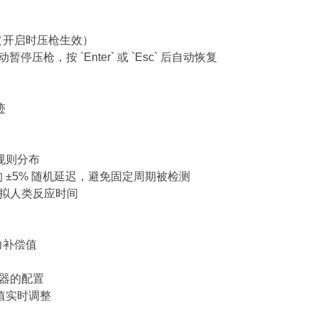
换开关（开启时压枪生效）
动暂停压枪，按 `Enter` 或 `Esc` 后自动恢复
迹
不规则分布
隔的 ±5% 随机延迟，避免固定周期被检测
前模拟人类反应时间
坐力补偿值
同武器的配置
数值实时调整