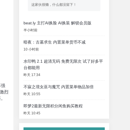
这家伙很懒，什么都没留下！
beat.ly 主打AI换脸 AI换装 解锁会员版
半小时前
暗夜：古墓求生 内置菜单货币不减
10 小时前
水印鸭 2.1 超清无码 免费无限次 试了好多平
台都能用
昨天 17:34
募强
不寐之境女巫与魔咒 内置菜单物品加倍
人激烈
昨天 10:55
塔。
即梦2最新无限积分闲鱼购买教程
昨天 10:45