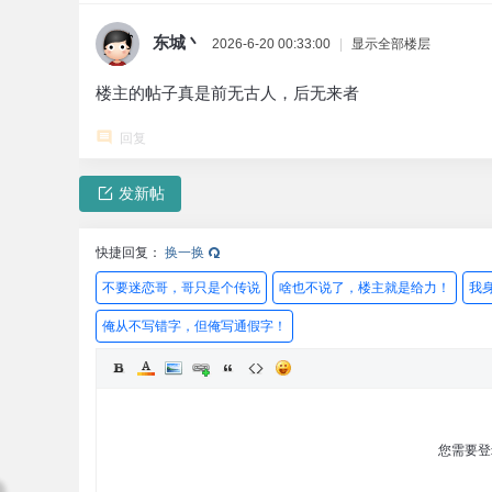
东城丶
2026-6-20 00:33:00
|
显示全部楼层
楼主的帖子真是前无古人，后无来者
回复
发新帖
快捷回复：
换一换
不要迷恋哥，哥只是个传说
啥也不说了，楼主就是给力！
我
俺从不写错字，但俺写通假字！
您需要