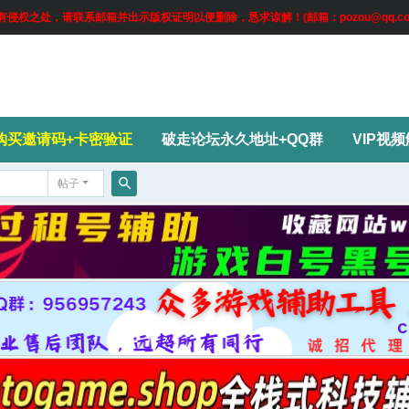
权之处，请联系邮箱并出示版权证明以便删除，恳求谅解！(邮箱：pozou@qq.co
购买邀请码+卡密验证
破走论坛永久地址+QQ群
VIP视
帖子
搜
索