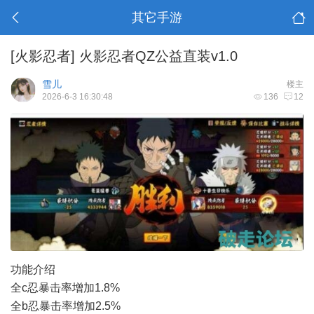
其它手游
[火影忍者]
火影忍者QZ公益直装v1.0
雪儿
楼主
2026-6-3 16:30:48
136
12
功能介绍
全c忍暴击率增加1.8%
全b忍暴击率增加2.5%