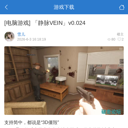
游戏下载
[电脑游戏]
「静脉VEIN」v0.024
雪儿
楼主
2026-6-3 16:18:19
80
2
支持简中，都说是“3D僵毁”