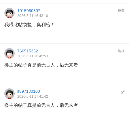
1015050507
板凳
2026-5-11 16:43:10
我喂此帖袋盐，奥利给！
766515332
地板
2026-5-11 16:45:53
楼主的帖子真是前无古人，后无来者
lf897130100
#
5
2026-5-11 17:41:42
楼主的帖子真是前无古人，后无来者