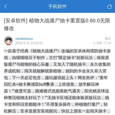
手机软件
[安卓软件]
植物大战僵尸抽卡重置版0.60.0无限
修改
newbeisou
楼主
2026-5-11 13:24:51
406
14
一款基于经典《植物大战僵尸》改编的安卓休闲塔防抽卡游
戏，由喵喵喵豆子制作，主打“限定抽卡”创新玩法，保留原
版僵尸与植物的核心乐趣，又加入了随机抽卡、永久收集的
养成机制，闯关就能解锁新植物，抽到的卡会永久存入背
包，下一关必定包含，越玩越强超上头！网友热评：“童年
回忆杀+抽卡爽感双buff叠满，上班摸鱼、放学解压神
器！”“难度可选，困难模式也能靠欧气通关，阳光精灵球这
种整活植物太好玩了！”“无抽卡区域还能体验原版玩法，抽
卡党和怀旧党都能冲！”不用复杂操作，种植物打僵尸，轻
松解压，安卓直接安装就能玩，快拉上朋友一起闯关抽卡，