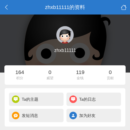
zhxb11111的资料
zhxb11111
164
0
119
0
积分
威望
金钱
贡献
Ta的主题
Ta的日志
发短消息
加为好友