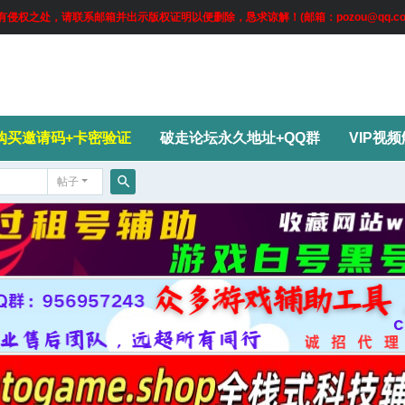
权之处，请联系邮箱并出示版权证明以便删除，恳求谅解！(邮箱：pozou@qq.co
购买邀请码+卡密验证
破走论坛永久地址+QQ群
VIP视
帖子
搜
索