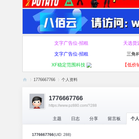
文字广告位-招租
天选货
文字广告位-招租
三角
XF稳定范围科技
【低价
1776667766
个人资料
破
1776667766
走
https://www.pz880.com/?288
›
›
论
坛
主题
日志
分享
留言板
个
1776667766
(UID: 288)