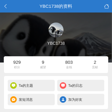
YBC1738的资料
YBC1738
929
9
803
2
积分
威望
金钱
贡献
Ta的主题
Ta的日志
发短消息
加为好友