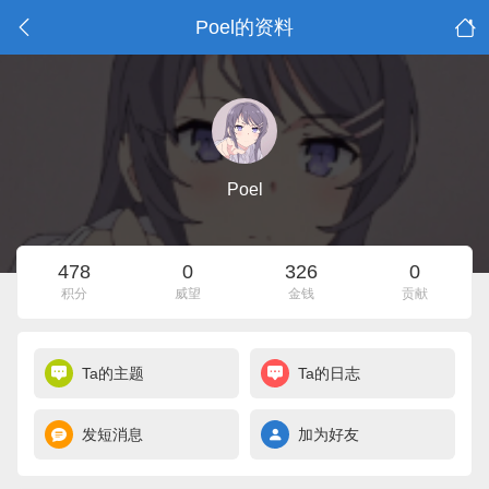
Poel的资料
Poel
478
0
326
0
积分
威望
金钱
贡献
Ta的主题
Ta的日志
发短消息
加为好友